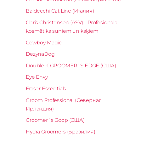
Baldecchi Cat Line (Италия)
Chris Christensen (ASV) - Profesionālā
kosmētika suņiem un kaķiem
Cowboy Magic
DezynaDog
Double K GROOMER`S EDGE (США)
Eye Envy
Fraser Essentials
Groom Professional (Северная
Ирландия)
Groomer`s Goop (США)
Hydra Groomers (Бразилия)