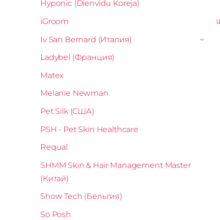
Hyponic (Dienvidu Koreja)
iGroom
Iv San Bernard (Италия)
›
Ladybel (Франция)
Matex
Melanie Newman
Pet Silk (США)
PSH - Pet Skin Healthcare
Requal
SHMM Skin & Hair Management Master
(Китай)
Show Tech (Бельгия)
So Posh