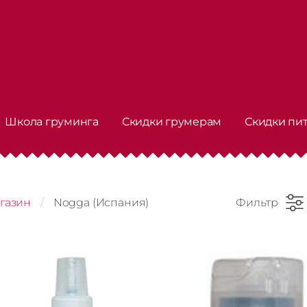
Школа груминга
Скидки грумерам
Скидки пи
газин
Nogga (Испания)
Фильтр