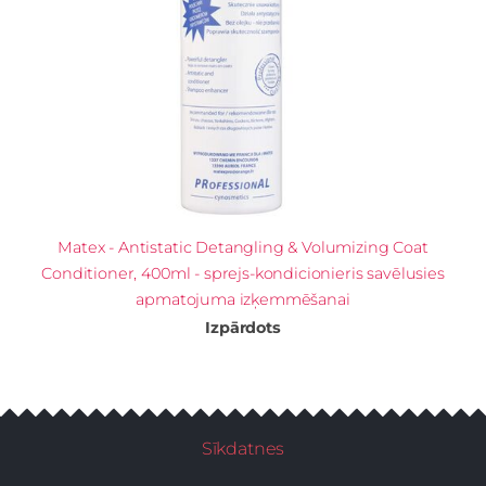
Matex - Antistatic Detangling & Volumizing Coat
Conditioner, 400ml - sprejs-kondicionieris savēlusies
apmatojuma izķemmēšanai
Izpārdots
Sīkdatnes