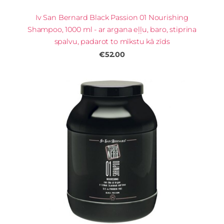
Iv San Bernard Black Passion 01 Nourishing
Shampoo, 1000 ml - ar argana eļļu, baro, stiprina
spalvu, padarot to mīkstu kā zīds
€52.00