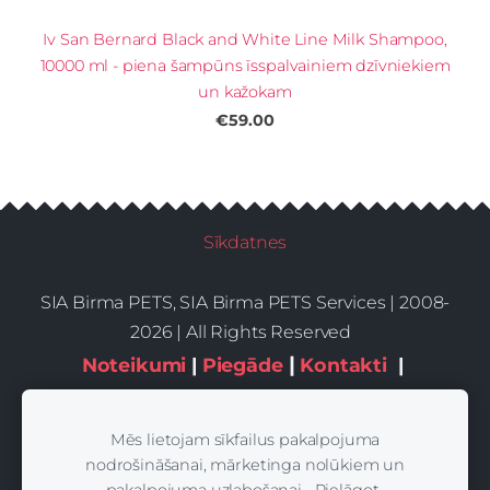
Iv San Bernard Black and White Line Milk Shampoo,
10000 ml - piena šampūns īsspalvainiem dzīvniekiem
un kažokam
€59.00
Sīkdatnes
SIA Birma PETS, SIA Birma PETS Services | 2008-
2026 | All Rights Reserved
|
Noteikumi
|
Piegāde
Kontakti
|
Privātums,sīkdatnes
Mēs lietojam sīkfailus pakalpojuma
nodrošināšanai, mārketinga nolūkiem un