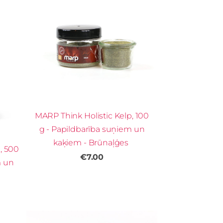
MARP Think Holistic Kelp, 100
g - Papildbarība suņiem un
kaķiem - Brūnaļģes
, 500
€7.00
m un