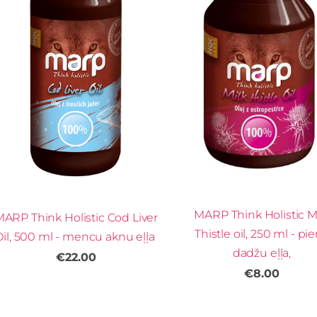
MARP Think Holistic M
ARP Think Holistic Cod Liver
Thistle oil, 250 ml - pi
Oil, 500 ml - mencu aknu eļļa
dadžu eļļa,
€22.00
€8.00