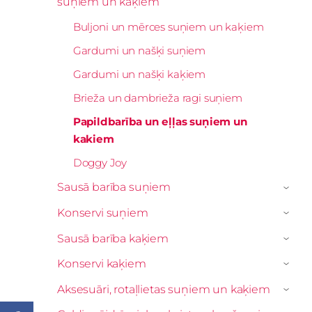
suņiem un kaķiem
Buljoni un mērces suņiem un kaķiem
Gardumi un našķi suņiem
Gardumi un našķi kaķiem
Brieža un dambrieža ragi suņiem
Papildbarība un eļļas suņiem un
kakiem
Doggy Joy
Sausā barība suņiem
›
Konservi suņiem
›
Sausā barība kaķiem
›
Konservi kaķiem
›
Aksesuāri, rotaļlietas suņiem un kaķiem
›