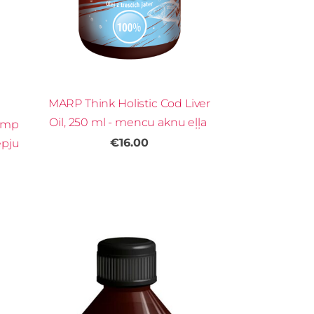
MARP Think Holistic Cod Liver
Oil, 250 ml - mencu aknu eļļa
Hemp
€16.00
epju