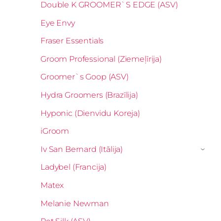
Double K GROOMER`S EDGE (ASV)
Eye Envy
Fraser Essentials
Groom Professional (Ziemeļīrija)
Groomer`s Goop (ASV)
Hydra Groomers (Brazīlija)
Hyponic (Dienvidu Koreja)
iGroom
Iv San Bernard (Itālija)
›
Ladybel (Francija)
Matex
Melanie Newman