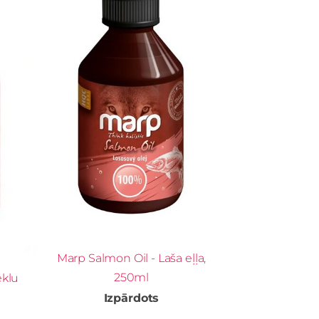
Marp Salmon Oil - Laša eļļa,
250ml
ēklu
Izpārdots