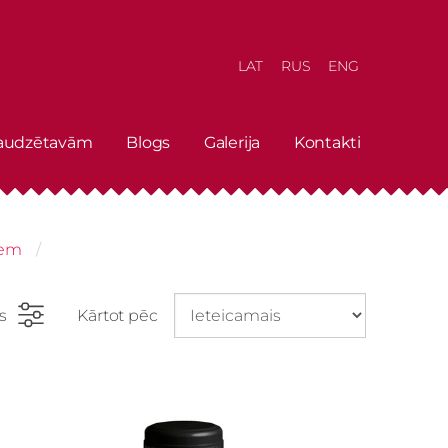
LAT
RUS
ENG
 audzētavām
Blogs
Galerija
Kontakti
iem
rs
Kārtot pēc