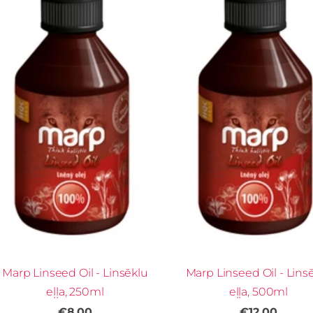
Marp Linseed Oil - Linsēklu
Marp Linseed Oil - Lins
eļļa, 250ml
eļļa, 500ml
€8.00
€12.00