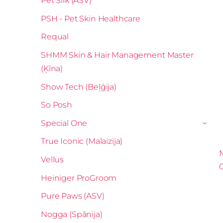
Pet Silk (ASV)
PSH - Pet Skin Healthcare
Requal
SHMM Skin & Hair Management Master
(Ķīna)
Show Tech (Beļģija)
So Posh
Special One
›
True Iconic (Malaizija)
M
Vellus
Heiniger ProGroom
Pure Paws (ASV)
Nogga (Spānija)