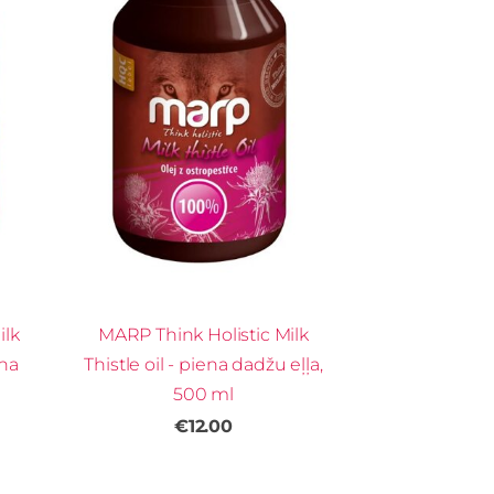
ilk
MARP Think Holistic Milk
ena
Thistle oil - piena dadžu eļļa,
500 ml
€12.00