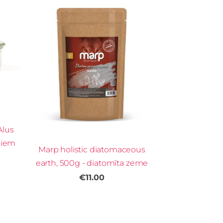
Alus
ņiem
Marp holistic diatomaceous
earth, 500g - diatomīta zeme
€11.00