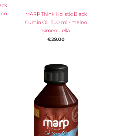
ack
lno
MARP Think Holistic Black
Cumin Oil, 500 ml - melno
ķimeņu eļļa
€29.00