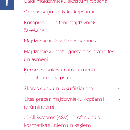
Galdi mājdzīvnieku skaistumkopšanai
Vannas suņu un kaķu kopšanai
Kompresori un fēni mājdzīvnieku
žāvēšanai
Mājdzīvnieku žāvēšanas kabīnes
Mājdzīvnieku matu griežamās mašīnītes
un asmeņi
Ķemmes, sukas un instrumenti
apmatojuma kopšanai
Šķēres suņu un kaķu frizieriem
›
Citas preces mājdzīvnieku kopšanai
›
(grūmingam)
#1 All Systems (ASV) - Profesionālā
kosmētika suņiem un kaķiem