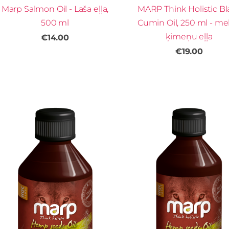
Marp Salmon Oil - Laša eļļa,
MARP Think Holistic Bl
500 ml
Cumin Oil, 250 ml - me
ķimeņu eļļa
€14.00
€19.00