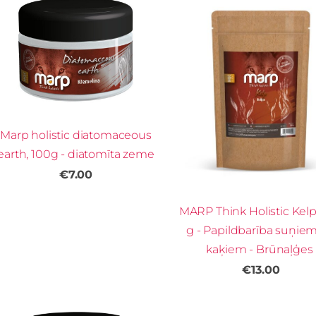
Marp holistic diatomaceous
earth, 100g - diatomīta zeme
€7.00
MARP Think Holistic Kelp
g - Papildbarība suņie
kaķiem - Brūnaļģes
€13.00