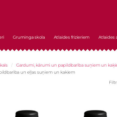
eri
Gruminga skola
Atlaides frizieriem
Atlaides
kals
Gardumi, kārumi un papildbarība suņiem un kaķ
pildbarība un eļļas suņiem un kakiem
Filt