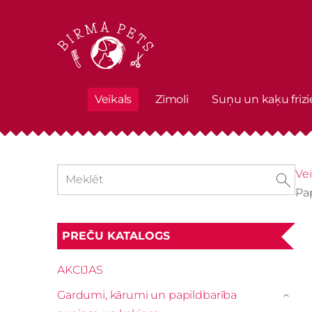
Veikals
Zīmoli
Suņu un kaķu frizi
Vei
Pa
PREČU KATALOGS
AKCIJAS
Gardumi, kārumi un papildbarība
›