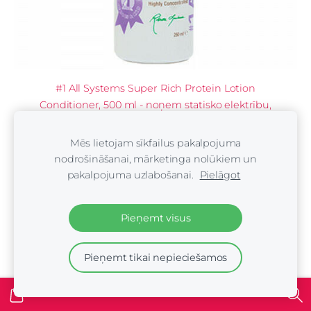
#1 All Systems Super Rich Protein Lotion
Conditioner, 500 ml - noņem statisko elektrību,
palīdz spalvai atgrūzt netīrumus, uzlabo spalvas
krāsu
Mēs lietojam sīkfailus pakalpojuma
€21.00
nodrošināšanai, mārketinga nolūkiem un
pakalpojuma uzlabošanai.
Pielāgot
Pieņemt visus
Pieņemt tikai nepieciešamos