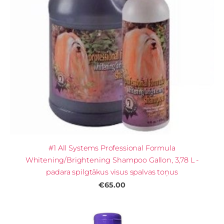
#1 All Systems Professional Formula
Whitening/Brightening Shampoo Gallon, 3,78 L -
padara spilgtākus visus spalvas toņus
€65.00