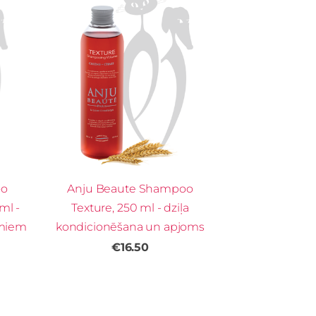
oo
Anju Beaute Shampoo
ml -
Texture, 250 ml - dziļa
umiem
kondicionēšana un apjoms
€16.50