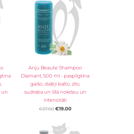
oo
Anju Beaute Shampoo
gtina
Diamant, 500 ml - paspilgtina
,
gaišo, daļēji balto, zilo,
u un
sudraba un lillā nokrāsu un
intensitāti
€27.00
€19.00