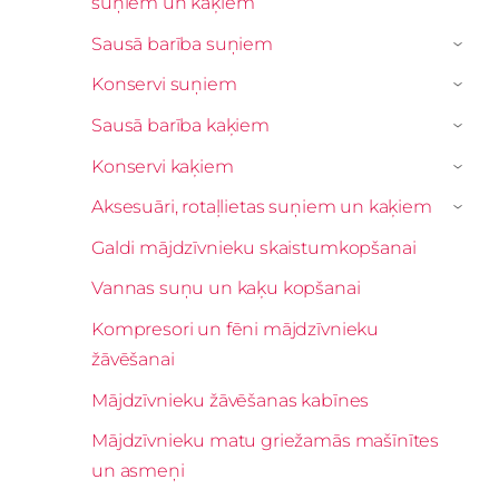
suņiem un kaķiem
Sausā barība suņiem
›
Konservi suņiem
›
Sausā barība kaķiem
›
Konservi kaķiem
›
Aksesuāri, rotaļlietas suņiem un kaķiem
›
Galdi mājdzīvnieku skaistumkopšanai
Vannas suņu un kaķu kopšanai
Kompresori un fēni mājdzīvnieku
žāvēšanai
Mājdzīvnieku žāvēšanas kabīnes
Mājdzīvnieku matu griežamās mašīnītes
un asmeņi