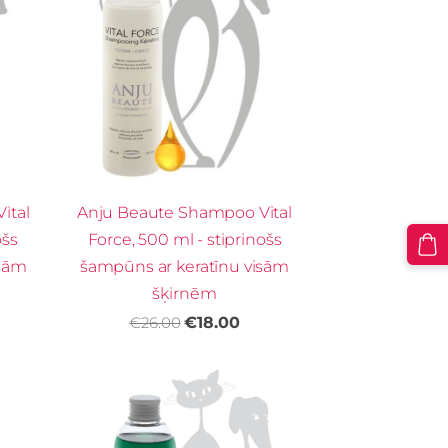
ital
Anju Beaute Shampoo Vital
ošs
Force, 500 ml - stiprinošs
isām
šampūns ar keratīnu visām
šķirnēm
€26.00
€18.00