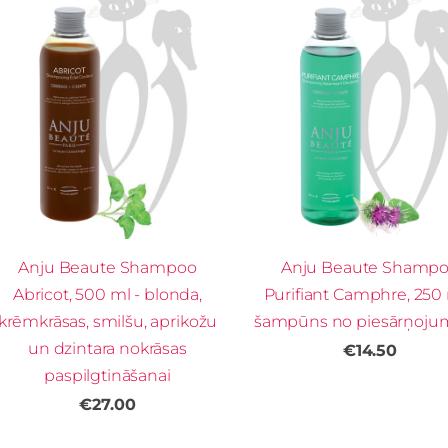
Anju Beaute Shampoo
Anju Beaute Shamp
Abricot, 500 ml - blonda,
Purifiant Camphre, 250 
krēmkrāsas, smilšu, aprikožu
šampūns no piesārņoj
un dzintara nokrāsas
€14.50
paspilgtināšanai
€27.00