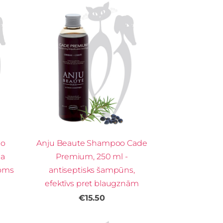
oo
Anju Beaute Shampoo Cade
ļa
Premium, 250 ml -
joms
antiseptisks šampūns,
efektīvs pret blaugznām
€15.50