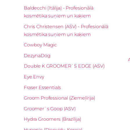
Baldecchi (Itālija) - Profesionālā
kosmētika suņiem un kaķiem
Chris Christensen (ASV) - Profesionālā
kosmētika suņiem un kaķiem
Cowboy Magic
DezynaDog
Double K GROOMER`S EDGE (ASV)
Eye Envy
Fraser Essentials
Groom Professional (Ziemeļīrija)
Groomer`s Goop (ASV)
Hydra Groomers (Brazīlija)
Hyponic (Dienvidu Koreja)