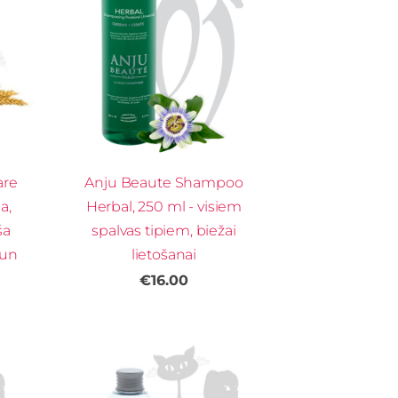
are
Anju Beaute Shampoo
a,
Herbal, 250 ml - visiem
ša
spalvas tipiem, biežai
 un
lietošanai
m
€16.00