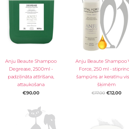
Anju Beaute Shampoo
Anju Beaute Shampoo V
Degrease, 2500ml -
Force, 250 ml - stiprin
padziļināta attīrīšana,
šampūns ar keratīnu v
attaukošana
šķirnēm
€90.00
€17.00
€12.00