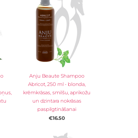
oo
Anju Beaute Shampoo
Abricot, 250 ml - blonda,
toņus,
krēmkrāsas, smilšu, aprikožu
ktu
un dzintara nokrāsas
paspilgtināšanai
€16.50