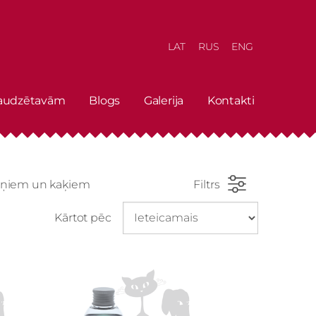
LAT
RUS
ENG
 audzētavām
Blogs
Galerija
Kontakti
suņiem un kaķiem
Filtrs
Kārtot pēc