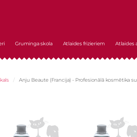
eri
Gruminga skola
Atlaides frizieriem
Atlaides
kals
Anju Beaute (Francija) - Profesionālā kosmētika 