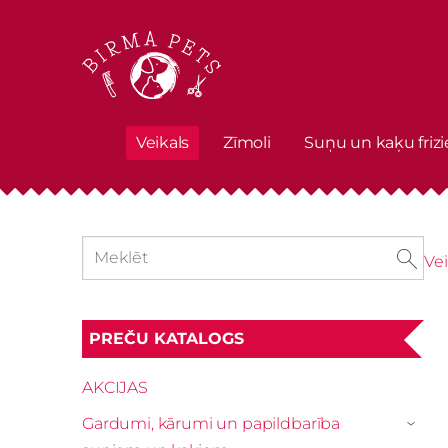
Veikals
Zīmoli
Suņu un kaķu frizi
Vei
PREČU KATALOGS
AKCIJAS
Gardumi, kārumi un papildbarība
›