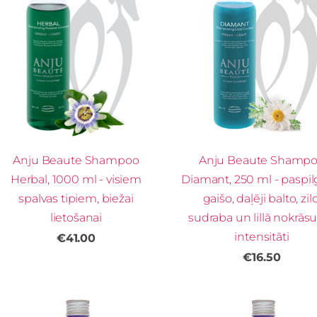
Anju Beaute Shampoo
Anju Beaute Shamp
Herbal, 1000 ml - visiem
Diamant, 250 ml - paspil
spalvas tipiem, biežai
gaišo, daļēji balto, zilo
lietošanai
sudraba un lillā nokrās
intensitāti
€41.00
€16.50