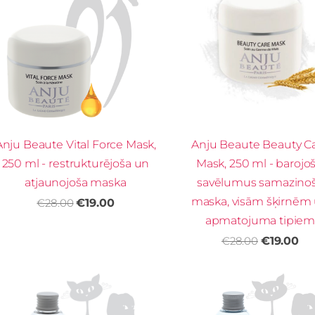
Anju Beaute Vital Force Mask,
Anju Beaute Beauty C
250 ml - restrukturējoša un
Mask, 250 ml - barojoš
atjaunojoša maska
savēlumus samazino
maska, visām šķirnēm
€28.00
€19.00
apmatojuma tipie
€28.00
€19.00