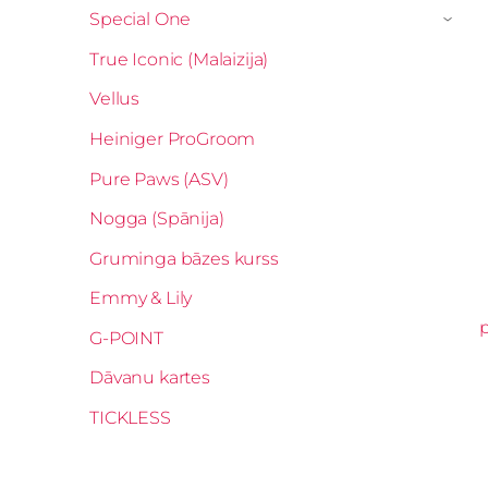
Special One
›
True Iconic (Malaizija)
Vellus
Heiniger ProGroom
Pure Paws (ASV)
Nogga (Spānija)
Gruminga bāzes kurss
Emmy & Lily
p
G-POINT
Dāvanu kartes
TICKLESS