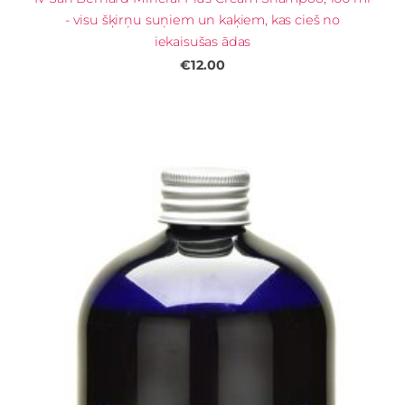
- visu šķirņu suņiem un kaķiem, kas cieš no
iekaisušas ādas
€12.00