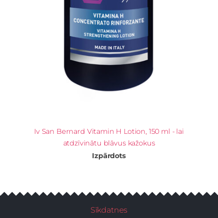
Iv San Bernard Vitamin H Lotion, 150 ml - lai
atdzīvinātu blāvus kažokus
Izpārdots
Sīkdatnes