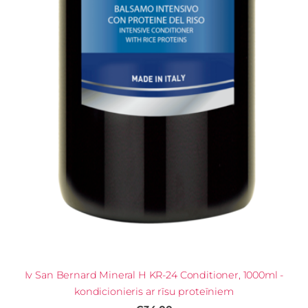
Iv San Bernard Mineral H KR-24 Conditioner, 1000ml -
kondicionieris ar rīsu proteīniem