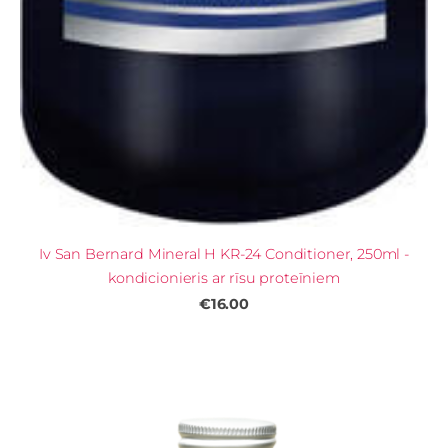
Iv San Bernard Mineral H KR-24 Conditioner, 250ml -
kondicionieris ar rīsu proteīniem
€16.00