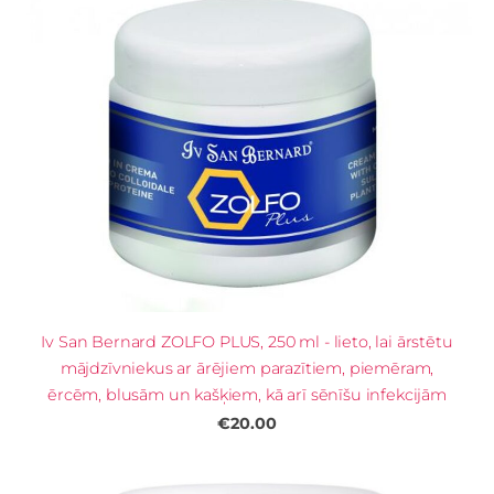
Iv San Bernard ZOLFO PLUS, 250 ml - lieto, lai ārstētu
mājdzīvniekus ar ārējiem parazītiem, piemēram,
ērcēm, blusām un kašķiem, kā arī sēnīšu infekcijām
€20.00