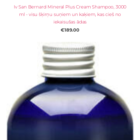
Iv San Bernard Mineral Plus Cream Shampoo, 3000
ml - visu šķirņu suņiem un kaķiem, kas cieš no
iekaisušas ādas
€189.00