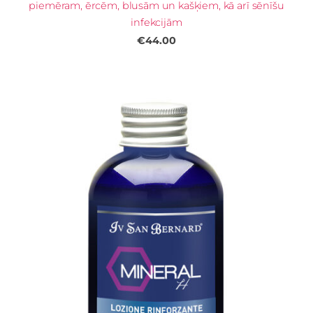
piemēram, ērcēm, blusām un kašķiem, kā arī sēnīšu
infekcijām
€44.00