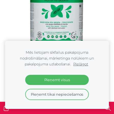
Mēs lietojam sīkfailus pakalpojuma
nodrošināšanai, mārketinga nolūkiem un
pakalpojuma uzlabošanai.
Pielāgot
Iv San Bernard NEW Mint Mask, 3000 ml -
Atjaunojoša maska jebkura tipa apmatojumam
Pieņemt visus
€117.00
Pieņemt tikai nepieciešamos