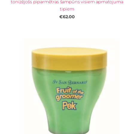
tonizējošs piparmētras šampūns visiem apmatojuma
tipiem
€62.00