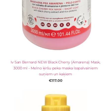
Iv San Bernard NEW Black Cherry (Amarena) Mask,
3000 ml - Melno ķiršu peka maska ​​īsspalvainiem
suņiem un kaķiem
€117.00