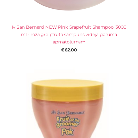
Iv San Bernard NEW Pink Grapefruit Shampoo, 3000
ml - rozā greipfrūta šampūns vidējā garuma
apmatojumam
€62.00