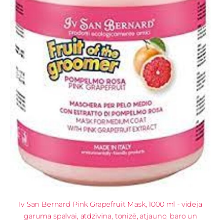
Iv San Bernard Pink Grapefruit Mask, 1000 ml - vidējā
garuma spalvai, atdzīvina, tonizē, atjauno, baro un