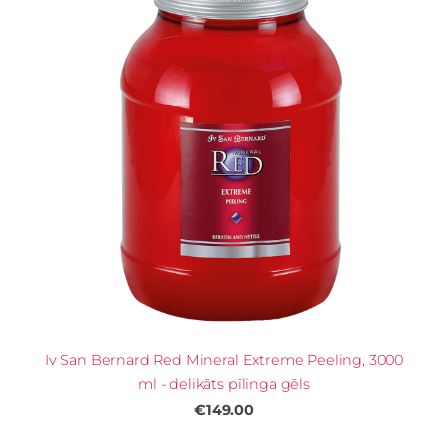
Iv San Bernard Red Mineral Extreme Peeling, 3000
ml - delikāts pīlinga gēls
€149.00