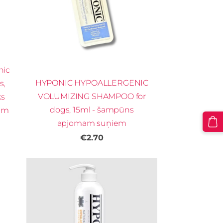
nic
HYPONIC HYPOALLERGENIC
s,
VOLUMIZING SHAMPOO for
ks
dogs, 15ml - šampūns
em
apjomam suņiem
€2.70