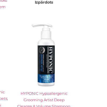
isks
Izpārdots
iem
nic
HYPONIC Hypoallergenic
pets,
Grooming Artist Deep
s
Cleanse & Volume Shampoo,