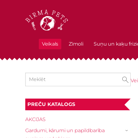
Veikals
Zīmoli
Suņu un kaķu frizi
Vei
PREČU KATALOGS
AKCIJAS
Gardumi, kārumi un papildbarība
›