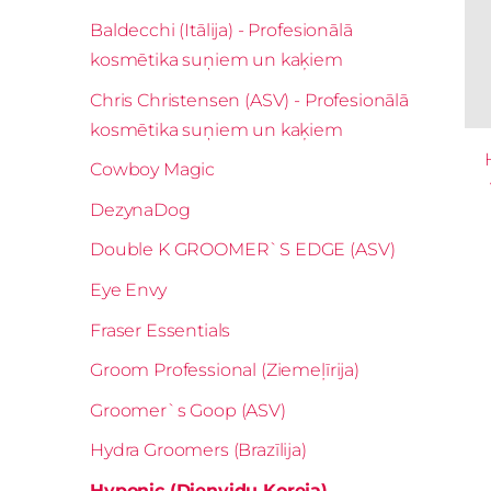
Baldecchi (Itālija) - Profesionālā
kosmētika suņiem un kaķiem
Chris Christensen (ASV) - Profesionālā
kosmētika suņiem un kaķiem
Cowboy Magic
DezynaDog
Double K GROOMER`S EDGE (ASV)
Eye Envy
Fraser Essentials
Groom Professional (Ziemeļīrija)
Groomer`s Goop (ASV)
Hydra Groomers (Brazīlija)
Hyponic (Dienvidu Koreja)