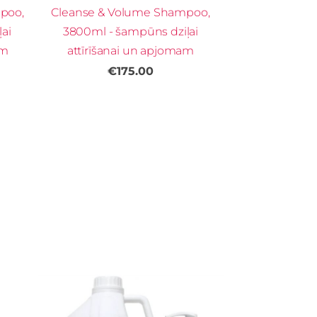
poo,
Cleanse & Volume Shampoo,
ai
3800ml - šampūns dziļai
am
attīrīšanai un apjomam
€175.00