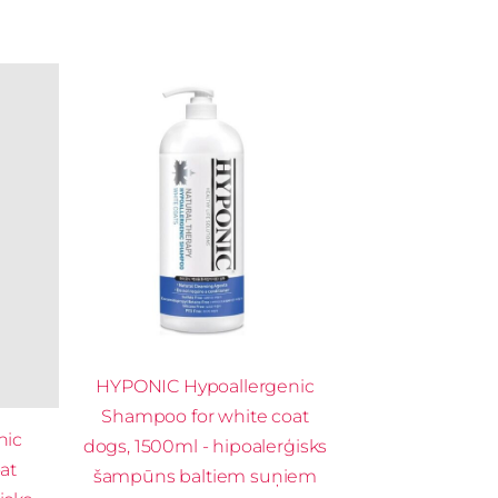
HYPONIC Hypoallergenic
Shampoo for white coat
nic
dogs, 1500ml - hipoalerģisks
at
šampūns baltiem suņiem