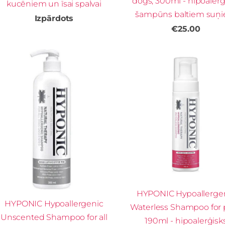
dogs, 300ml - hipoalerģ
kucēniem un īsai spalvai
šampūns baltiem suņ
Izpārdots
€25.00
HYPONIC Hypoallerge
HYPONIC Hypoallergenic
Waterless Shampoo for 
Unscented Shampoo for all
190ml - hipoalerģisk