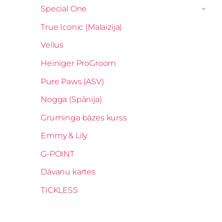
Special One
›
True Iconic (Malaizija)
Vellus
Heiniger ProGroom
Pure Paws (ASV)
Nogga (Spānija)
Gruminga bāzes kurss
Emmy & Lily
G-POINT
Dāvanu kartes
TICKLESS