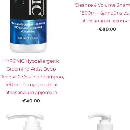
Cleanse & Volume Sham
1500ml - šampūns dziļ
attīrīšanai un apjom
€88.00
HYPONIC Hypoallergenic
Grooming Artist Deep
Cleanse & Volume Shampoo,
530ml - šampūns dziļai
attīrīšanai un apjomam
€40.00