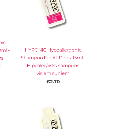
nic
HYPONIC Hypoallergenic
0ml -
Shampoo For All Dogs, 15ml -
ns
Hipoalerģisks šampūns
l
visiem suņiem
€2.70