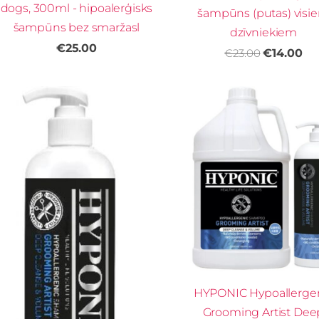
dogs, 300ml - hipoalerģisks
šampūns (putas) visi
šampūns bez smaržasl
dzīvniekiem
€25.00
€23.00
€14.00
HYPONIC Hypoallerge
Grooming Artist Dee