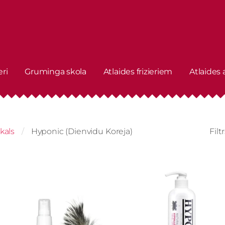
eri
Gruminga skola
Atlaides frizieriem
Atlaides
kals
Hyponic (Dienvidu Koreja)
Filt