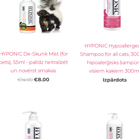
HYPONIC Hypoallerge
HYPONIC De-Skunk Mist (for
Shampoo for all cats, 30
pets), 55ml - palīdz neitralizēt
hipoalerģisks šampū
un novērst smakas
visiem kaķiem 300m
€14.00
€8.00
Izpārdots