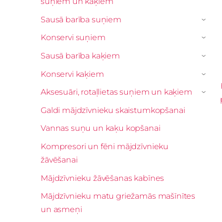
suņiem un kaķiem
Sausā barība suņiem
›
Konservi suņiem
›
Sausā barība kaķiem
›
Konservi kaķiem
›
Aksesuāri, rotaļlietas suņiem un kaķiem
›
Galdi mājdzīvnieku skaistumkopšanai
Vannas suņu un kaķu kopšanai
Kompresori un fēni mājdzīvnieku
žāvēšanai
Mājdzīvnieku žāvēšanas kabīnes
Mājdzīvnieku matu griežamās mašīnītes
un asmeņi