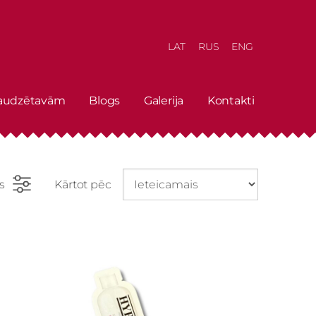
LAT
RUS
ENG
 audzētavām
Blogs
Galerija
Kontakti
rs
Kārtot pēc