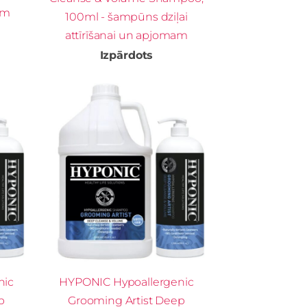
em
100ml - šampūns dziļai
attīrīšanai un apjomam
Izpārdots
nic
HYPONIC Hypoallergenic
p
Grooming Artist Deep