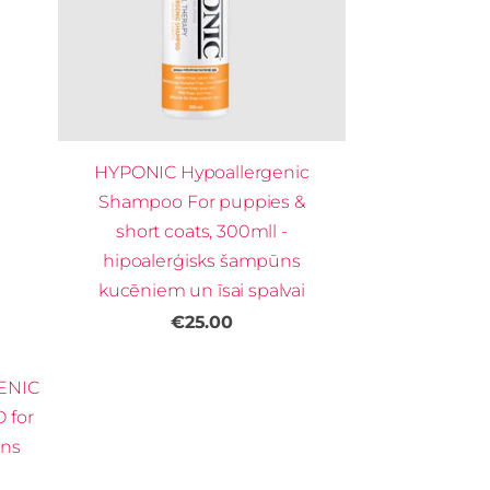
HYPONIC Hypoallergenic
Shampoo For puppies &
short coats, 300mll -
hipoalerģisks šampūns
kucēniem un īsai spalvai
€25.00
ENIC
 for
ūns