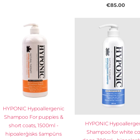
€85.00
HYPONIC Hypoallergenic
Shampoo For puppies &
HYPONIC Hypoallerge
short coats, 1500ml -
Shampoo for white co
hipoalerģisks šampūns