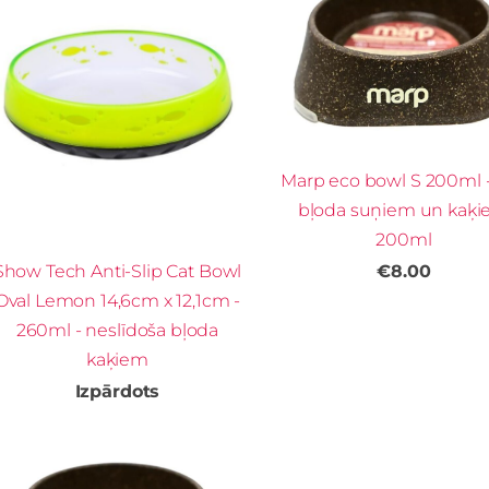
Marp eco bowl S 200ml 
bļoda suņiem un kaķ
200ml
Show Tech Anti-Slip Cat Bowl
€8.00
Oval Lemon 14,6cm x 12,1cm -
260ml - neslīdoša bļoda
kaķiem
Izpārdots