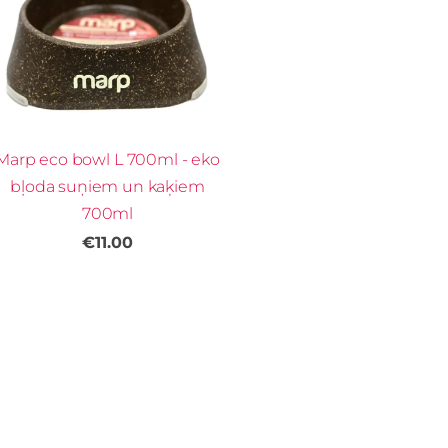
Marp eco bowl L 700ml - eko
bļoda suņiem un kaķiem
700ml
€11.00