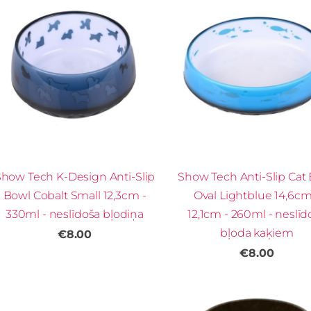
how Tech K-Design Anti-Slip
Show Tech Anti-Slip Cat
Bowl Cobalt Small 12,3cm -
Oval Lightblue 14,6cm
330ml - neslīdoša bļodiņa
12,1cm - 260ml - neslīd
bļoda kaķiem
€8.00
€8.00