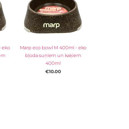
- eko
Marp eco bowl M 400ml - eko
iem
bļoda suņiem un kaķiem
400ml
€10.00