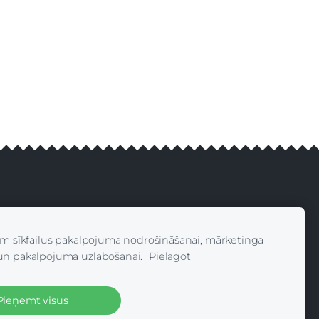
 Reserved
am sīkfailus pakalpojuma nodrošināšanai, mārketinga
es
un pakalpojuma uzlabošanai.
Pielāgot
Pieņemt visus