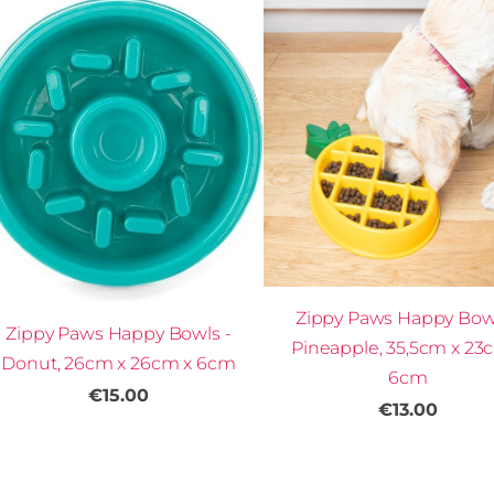
Zippy Paws Happy Bowl
Zippy Paws Happy Bowls -
Pineapple, 35,5cm x 23
Donut, 26cm x 26cm x 6cm
6cm
€15.00
€13.00