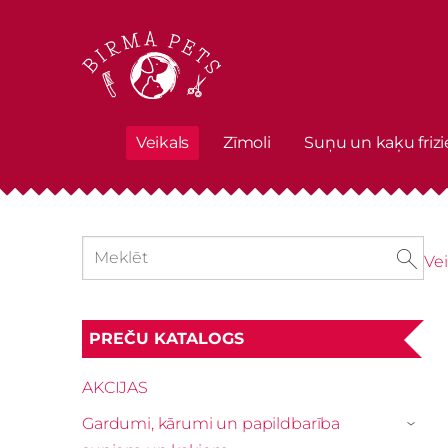
Veikals
Zīmoli
Suņu un kaķu frizi
Vei
PREČU KATALOGS
AKCIJAS
Gardumi, kārumi un papildbarība
›