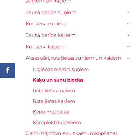
suņiem un kaķiem
Sausā barība suņiem
›
Konservi suņiem
›
Sausā barība kaķiem
›
Konservi kaķiem
›
Aksesuāri, rotaļlietas suņiem un kaķiem
›
Higiēnas maisiņi suņiem
Kaķu un suņu bļodas
Rotaļļietas suņiem
Rotaļļietas kaķiem
Ķepu mazgātāji
Komplekti kucēniem
Galdi mājdzīvnieku skaistumkopšanai