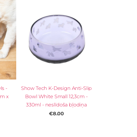
s -
Show Tech K-Design Anti-Slip
cm x
Bowl White Small 12,3cm -
330ml - neslīdoša bļodiņa
€8.00