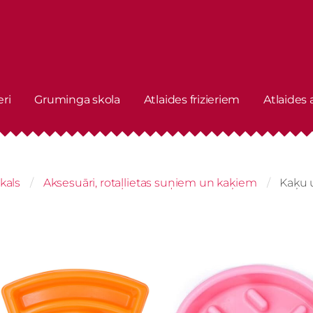
eri
Gruminga skola
Atlaides frizieriem
Atlaides
kals
Aksesuāri, rotaļlietas suņiem un kaķiem
Kaķu 