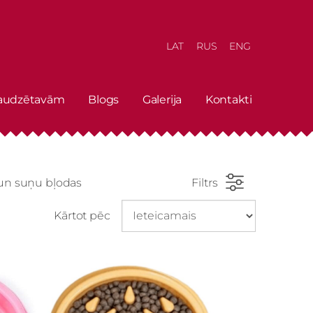
LAT
RUS
ENG
 audzētavām
Blogs
Galerija
Kontakti
un suņu bļodas
Filtrs
Kārtot pēc