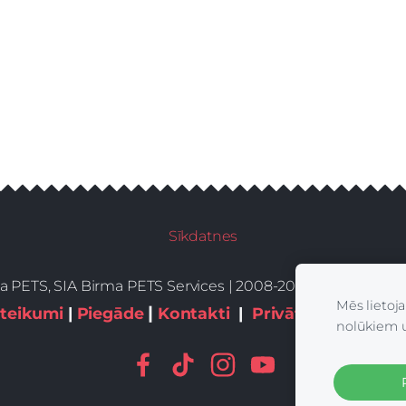
Sīkdatnes
a PETS, SIA Birma PETS Services | 2008-2026 | All Rights
Mēs lietoj
|
teikumi
|
Piegāde
Kontakti
|
Privātums,sīkdatn
nolūkiem 