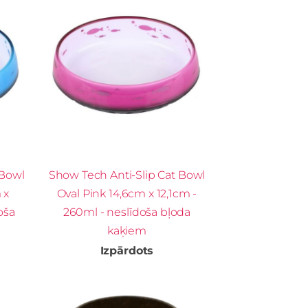
 Bowl
Show Tech Anti-Slip Cat Bowl
 x
Oval Pink 14,6cm x 12,1cm -
oša
260ml - neslīdoša bļoda
kaķiem
Izpārdots