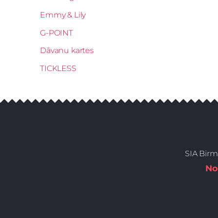
Emmy & Lily
G-POINT
Dāvanu kartes
TICKLESS
SIA Birm
No