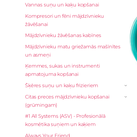
Vannas suņu un kaķu kopšanai
Kompresori un fēni mājdzīvnieku
žāvēšanai
Mājdzīvnieku žāvēšanas kabīnes
Mājdzīvnieku matu griežamās mašīnītes
un asmeņi
Ķemmes, sukas un instrumenti
apmatojuma kopšanai
Šķēres suņu un kaķu frizieriem
›
Citas preces mājdzīvnieku kopšanai
›
(grūmingam)
#1 All Systems (ASV) - Profesionālā
kosmētika suņiem un kaķiem
Always Your Friend