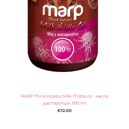
MARP Think Holistic Milk Thistle oil - масло
расторопши, 500 ml
€12.00