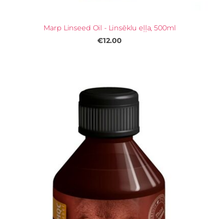
Marp Linseed Oil - Linsēklu eļļa, 500ml
€12.00