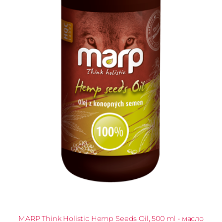
MARP Think Holistic Hemp Seeds Oil, 500 ml - масло