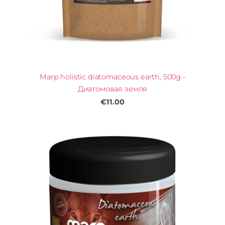
Marp holistic diatomaceous earth, 500g -
Диатомовая земля
€11.00