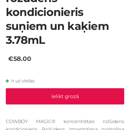
kondicionieris
suņiem un kaķiem
3.78mL
€58.00
Ir uz vietas
Ielikt grozā
COWBOY MAGIC® koncentrētais rožūdens
kondicionieris. Rožūdens izmantošana nodrošina