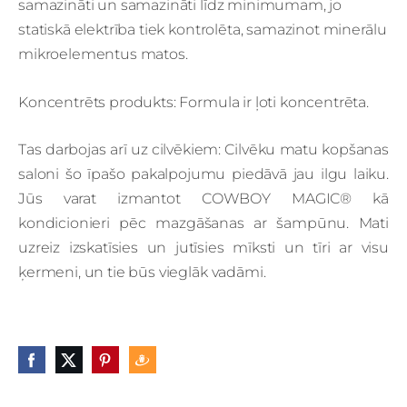
samazināti un samazināti līdz minimumam, jo
statiskā elektrība tiek kontrolēta, samazinot minerālu
mikroelementus matos.
Koncentrēts produkts: Formula ir ļoti koncentrēta.
Tas darbojas arī uz cilvēkiem: Cilvēku matu kopšanas
saloni šo īpašo pakalpojumu piedāvā jau ilgu laiku.
Jūs varat izmantot COWBOY MAGIC® kā
kondicionieri pēc mazgāšanas ar šampūnu. Mati
uzreiz izskatīsies un jutīsies mīksti un tīri ar visu
ķermeni, un tie būs vieglāk vadāmi.