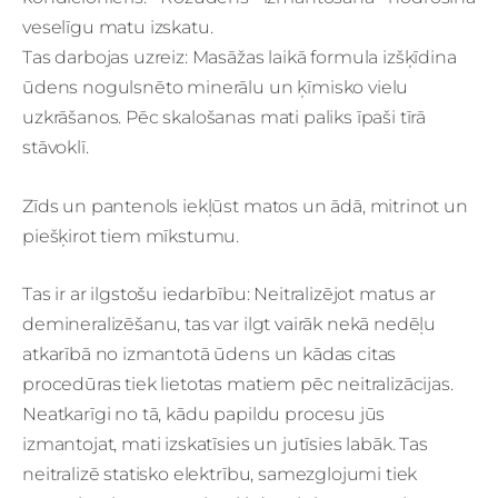
veselīgu matu izskatu.
Tas darbojas uzreiz: Masāžas laikā formula izšķīdina
ūdens nogulsnēto minerālu un ķīmisko vielu
uzkrāšanos. Pēc skalošanas mati paliks īpaši tīrā
stāvoklī.
Zīds un pantenols iekļūst matos un ādā, mitrinot un
piešķirot tiem mīkstumu.
Tas ir ar ilgstošu iedarbību: Neitralizējot matus ar
demineralizēšanu, tas var ilgt vairāk nekā nedēļu
atkarībā no izmantotā ūdens un kādas citas
procedūras tiek lietotas matiem pēc neitralizācijas.
Neatkarīgi no tā, kādu papildu procesu jūs
izmantojat, mati izskatīsies un jutīsies labāk. Tas
neitralizē statisko elektrību, samezglojumi tiek