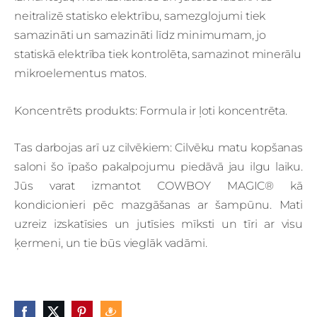
neitralizē statisko elektrību, samezglojumi tiek
samazināti un samazināti līdz minimumam, jo
statiskā elektrība tiek kontrolēta, samazinot minerālu
mikroelementus matos.
Koncentrēts produkts: Formula ir ļoti koncentrēta.
Tas darbojas arī uz cilvēkiem: Cilvēku matu kopšanas
saloni šo īpašo pakalpojumu piedāvā jau ilgu laiku.
Jūs varat izmantot COWBOY MAGIC® kā
kondicionieri pēc mazgāšanas ar šampūnu. Mati
uzreiz izskatīsies un jutīsies mīksti un tīri ar visu
ķermeni, un tie būs vieglāk vadāmi.