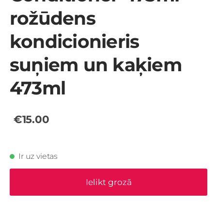
rožūdens
kondicionieris
suņiem un kaķiem
473ml
€15.00
Ir uz vietas
Ielikt grozā