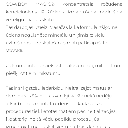
COWBOY MAGIC® koncentrētais rožūdens
kondicionieris. Rožūdens izmantošana nodrošina
veselīgu matu izskatu.
Tas darbojas uzreiz: Masāžas laikā formula izšķīdina
ūdens nogulsnēto minerālu un ķīmisko vielu
uzkrāšanos. Pēc skalošanas mati paliks īpaši tīrā
stāvoklī.
Zīds un pantenols iekļūst matos un ādā, mitrinot un
piešķirot tiem mīkstumu.
Tas ir ar ilgstošu iedarbību: Neitralizējot matus ar
demineralizēšanu, tas var ilgt vairāk nekā nedēļu
atkarībā no izmantotā ūdens un kādas citas
procedūras tiek lietotas matiem pēc neitralizācijas.
Neatkarīgi no tā, kādu papildu procesu jūs
izmantojat, mati izskatīsies un jutīsies labāk. Tas