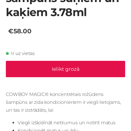
kaķiem 3.78ml
€58.00
Ir uz vietas
Ielikt grozā
COWBOY MAGIC® koncentrētais rožūdens
šampūns ar zīda kondicionieriem ir viegli lietojams,
un tas ir izstrādāts, lai:
Viegli izšķīdināt netīrumus un notīrīt matus
Kondicionēt matus un ādu