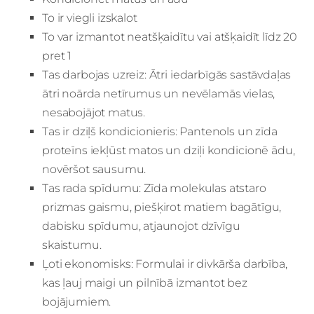
To ir viegli izskalot
To var izmantot neatšķaidītu vai atšķaidīt līdz 20
pret 1
Tas darbojas uzreiz: Ātri iedarbīgās sastāvdaļas
ātri noārda netīrumus un nevēlamās vielas,
nesabojājot matus.
Tas ir dziļš kondicionieris: Pantenols un zīda
proteīns iekļūst matos un dziļi kondicionē ādu,
novēršot sausumu.
Tas rada spīdumu: Zīda molekulas atstaro
prizmas gaismu, piešķirot matiem bagātīgu,
dabisku spīdumu, atjaunojot dzīvīgu
skaistumu.
Ļoti ekonomisks: Formulai ir divkārša darbība,
kas ļauj maigi un pilnībā izmantot bez
bojājumiem.