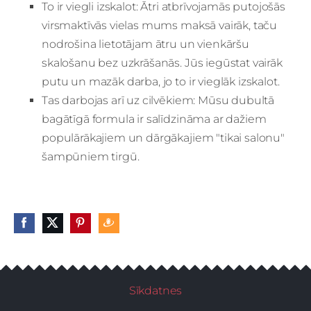
To ir viegli izskalot: Ātri atbrīvojamās putojošās
virsmaktīvās vielas mums maksā vairāk, taču
nodrošina lietotājam ātru un vienkāršu
skalošanu bez uzkrāšanās. Jūs iegūstat vairāk
putu un mazāk darba, jo to ir vieglāk izskalot.
Tas darbojas arī uz cilvēkiem: Mūsu dubultā
bagātīgā formula ir salīdzināma ar dažiem
populārākajiem un dārgākajiem "tikai salonu"
šampūniem tirgū.
Sīkdatnes