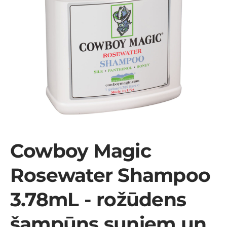
Cowboy Magic
Rosewater Shampoo
3.78mL - rožūdens
šampūns suņiem un