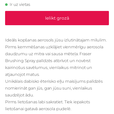
Ir uz vietas
Ielikt grozā
Ideāls kopšanas aerosols jūsu izlutinātajam mīlulim.
Pirms ķemmēšanas uzklājiet vienmērīgu aerosola
daudzumu uz mitra vai sausa mēteļa. Fraser
Brushing Spray palīdzēs atbrīvot un novērst
kairinošus savēlumus, vienlaikus mitrinot un
atjaunojot matus.
Unikālais dabisko ēterisko eļļu maisījums palīdzēs
nomierināt gan jūs, gan jūsu suni, vienlaikus
saudzējot ādu.
Pirms lietošanas labi sakratiet. Tiek iepakots
lietošanai gatavā aerosola pudelē.