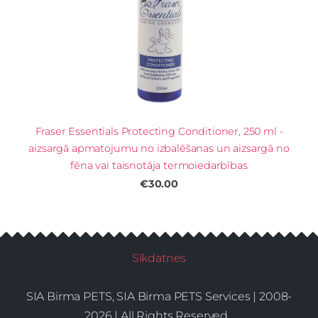
Fraser Essentials Protecting Conditioner, 250 ml -
aizsargā apmatojumu no izbalēšanas un aizsargā no
fēna vai taisnotāja termoiedarbības
€30.00
Sīkdatnes
SIA Birma PETS, SIA Birma PETS Services | 2008-
2026 | All Rights Reserved