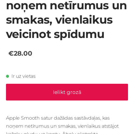
noņem netīrumus un
smakas, vienlaikus
veicinot spīdumu
€28.00
Ir uz vietas
Ielikt grozā
Apple Smooth satur dažādas sastāvdaļas, kas
noņem netīrumus un smakas, vienlaikus atstājot