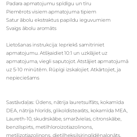
Padara apmatojumu spīdīgu un tīru
Piemērots visiem apmatojuma tipiem
Satur ābolu ekstraktus papildu ieguvumiem
Svaigs ābolu aromāts
Lietošanas instrukcija: Iepriekš samitriniet
apmatojumu. Atšķaidiet 10:1 un uzklājiet uz
apmatojuma, viegli saputojot. Atstājiet apmatojumā
uz 5-10 minūtēm. Rūpīgi izskalojiet. Atkārtojiet, ja
nepieciešams
Sastāvdaļas: Ūdens, nātrija lauretsulfāts, kokamīda
DEA, nātrija hlorīds, glikoldistearāts, kokamīda MEA,
Laureth-10, skudrskābe, smaržvielas, citronskābe,
benzilspirts, metilhloroizotiazolinons,
metilizotiazolinons, dietilheksilsiringlidēnalonāts,