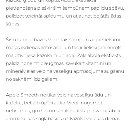
kažoku gludu un koptu. Ābolu ekstrakta
pievienošana piešķir šim šampūnam papildu spēku,
palīdzot veicināt spīdumu un atjaunot bojātās ādas
šūnas.
Šis uz ābolu bāzes veidotais šampūns ir pietiekami
maigs ikdienas lietošanai, un tas ir lieliski piemērots
mājdzīvnieka kažokam un ādai. Zaļā ābola ekstrakts
palīdz noņemt blaugznas, savukārt vitamīni un
minerālvielas veicina veselīgu apmatojuma augšanu
no saknēm līdz galiem.
Apple Smooth ne tikai veicina veselīgu ādu un
kažoku, bet arī rūpīgi attīra. Viegli noņemot
netīrumus, gružus un smakas, atstājot svaigu ābolu
aromātu, kas saglabāsies uz kažoka vairākas dienas.