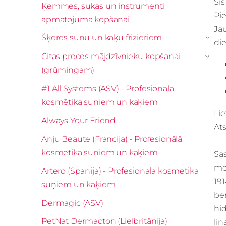
Šis
Ķemmes, sukas un instrumenti
Pie
apmatojuma kopšanai
Jau
Šķēres suņu un kaķu frizieriem
›
die
Citas preces mājdzīvnieku kopšanai
›
(grūmingam)
#1 All Systems (ASV) - Profesionālā
kosmētika suņiem un kaķiem
Lie
Always Your Friend
Ats
Anju Beaute (Francija) - Profesionālā
kosmētika suņiem un kaķiem
Sas
met
Artero (Spānija) - Profesionālā kosmētika
191
suņiem un kaķiem
be
Dermagic (ASV)
hid
PetNat Dermacton (Lielbritānija)
lin