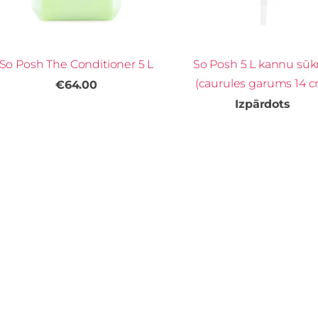
So Posh The Conditioner 5 L
So Posh 5 L kannu sūk
(caurules garums 14 
€64.00
Izpārdots