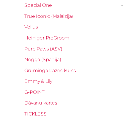
Special One
›
True Iconic (Malaizija)
Vellus
Heiniger ProGroom
Pure Paws (ASV)
Nogga (Spānija)
Gruminga bāzes kurss
Emmy & Lily
G-POINT
Dāvanu kartes
TICKLESS