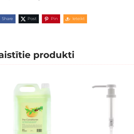
Share
Post
Pin
Ieteikt
aistītie produkti