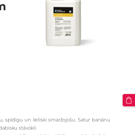
m
, spīdīgu un lieliski smaržojošu. Satur banānu
abisku stāvokli.