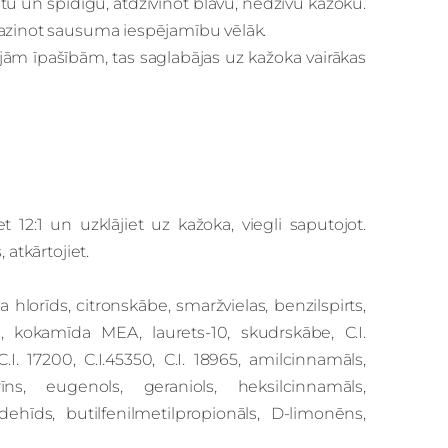
u un spīdīgu, atdzīvinot blāvu, nedzīvu kažoku.
mazinot sausuma iespējamību vēlāk.
šajām īpašībām, tas saglabājas uz kažoka vairākas
et 12:1 un uzklājiet uz kažoka, viegli saputojot.
 atkārtojiet.
a hlorīds, citronskābe, smaržvielas, benzilspirts,
āts, kokamīda MEA, laurets-10, skudrskābe, C.I.
 C.I. 17200, C.I.45350, C.I. 18965, amilcinnamāls,
marīns, eugenols, geraniols, heksilcinnamāls,
ldehīds, butilfenilmetilpropionāls, D-limonēns,