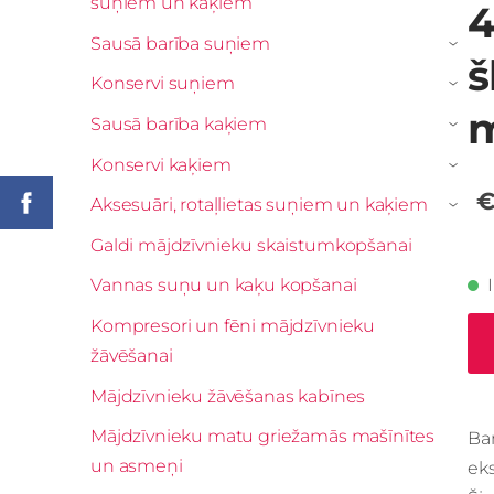
suņiem un kaķiem
4
Sausā barība suņiem
›
š
Konservi suņiem
›
m
Sausā barība kaķiem
›
Konservi kaķiem
›
€
Aksesuāri, rotaļlietas suņiem un kaķiem
›
Galdi mājdzīvnieku skaistumkopšanai
Vannas suņu un kaķu kopšanai
Kompresori un fēni mājdzīvnieku
žāvēšanai
Mājdzīvnieku žāvēšanas kabīnes
Mājdzīvnieku matu griežamās mašīnītes
Ba
un asmeņi
eks