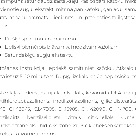
 šampūns satur daudz sastāvdaļu, kas padara kažoku mīkst
vienotie augļu ekstrakti mitrina gan kažoku, gan ādu, sa
trs banānu aromāts ir iecienīts, un, pateicoties tā ilgsto
nas.
Piešķir spīdumu un maigumu
Lieliski piemērots blāvam vai nedzīvam kažokam
Satur dabīgu augļu ekstraktu
tošanas instrukcija: Iepriekš samitriniet kažoku. Atšķaidi
tājiet uz 5–10 minūtēm. Rūpīgi izskalojiet. Ja nepieciešams,
tāvdaļas: ūdens, nātrija laurilsulfāts, kokamīda DEA, nātrij
ilhloroizotiazolinons, metilizotiazolinons, glikoldistear
40, C.I.42045, C.I.47005, C.I.15985, C.I. 42090, C.I. 14700,
nzilspirts, benzilsalicilāts, citrāls, citronellols, ku
roksicitronelāls, hidroksiizoheksil-3-cikloheksēnkarboksa
alols, alfa-izometiljonons