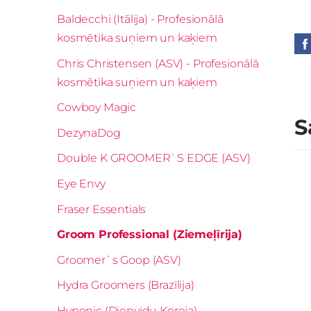
Baldecchi (Itālija) - Profesionālā
kosmētika suņiem un kaķiem
Chris Christensen (ASV) - Profesionālā
kosmētika suņiem un kaķiem
Cowboy Magic
S
DezynaDog
Double K GROOMER`S EDGE (ASV)
Eye Envy
Fraser Essentials
Groom Professional (Ziemeļīrija)
Groomer`s Goop (ASV)
Hydra Groomers (Brazīlija)
Hyponic (Dienvidu Koreja)