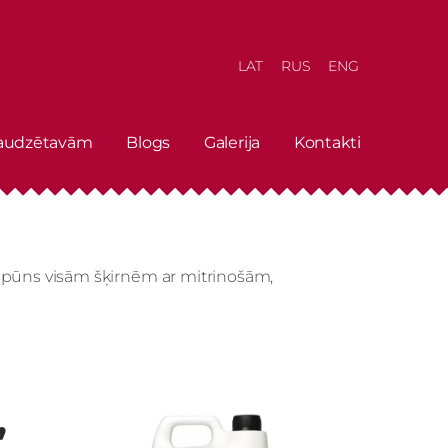
LAT
RUS
ENG
 audzētavām
Blogs
Galerija
Kontakti
ūns visām šķirnēm ar mitrinošām,
,