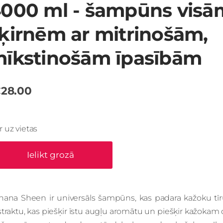
000 ml - šampūns visā
ķirnēm ar mitrinošām,
īkstinošām īpasībām
28.00
Ir uz vietas
Ielikt grozā
nana Sheen ir universāls šampūns, kas padara kažoku tīru
traktu, kas piešķir īstu augļu aromātu un piešķir kažokam d