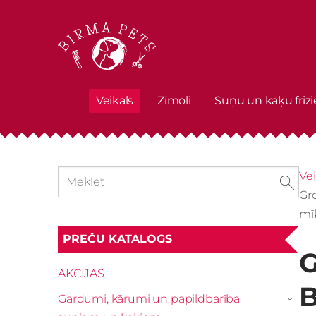
Veikals
Zīmoli
Suņu un kaķu frizi
Vei
Gr
mī
PREČU KATALOGS
G
AKCIJAS
B
Gardumi, kārumi un papildbarība
›