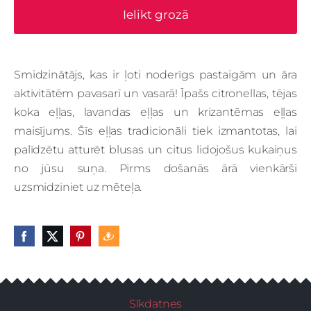
Ielikt grozā
Smidzinātājs, kas ir ļoti noderīgs pastaigām un āra
aktivitātēm pavasarī un vasarā!
Īpašs citronellas, tējas
koka eļļas, lavandas eļļas un krizantēmas eļļas
maisījums.
Šīs eļļas tradicionāli tiek izmantotas, lai
palīdzētu atturēt blusas un citus lidojošus kukaiņus
no jūsu suņa.
Pirms došanās ārā vienkārši
uzsmidziniet uz mēteļa.
Sīkdatnes