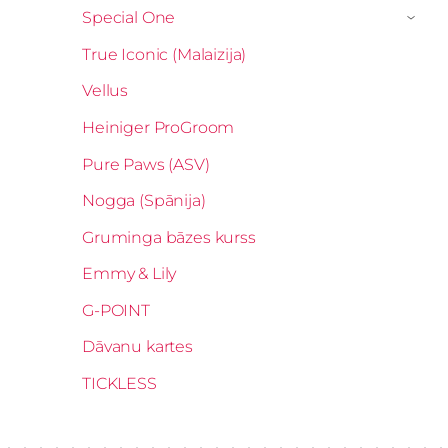
Special One
›
True Iconic (Malaizija)
Vellus
Heiniger ProGroom
Pure Paws (ASV)
Nogga (Spānija)
Gruminga bāzes kurss
Emmy & Lily
G-POINT
Dāvanu kartes
TICKLESS