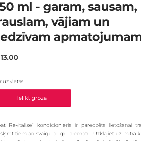
50 ml - garam, sausam,
rauslam, vājiam un
edzīvam apmatojuma
13.00
Ir uz vietas
Ielikt grozā
oat Revitalise” kondicionieris ir paredzēts lietošanai
ešķirot tiem arī svaigu augļu aromātu. Uzklājiet uz mitr