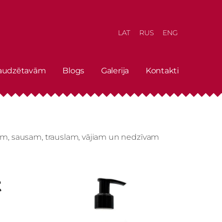
LAT
RUS
ENG
 audzētavām
Blogs
Galerija
Kontakti
ram, sausam, trauslam, vājiam un nedzīvam
t