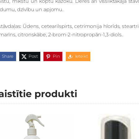
istu, mīkstu un koptu kažoku. Derēs arī vissliktākajā stā
īdumu, dzīvību un apjomu.
tāvdaļas: Ūdens, cetearilspirts, cetrimonija hlorīds, steartr
arīns, citronskābe, 2-brom-2-nitropropān-1,3-diols.
Share
Post
Pin
Ieteikt
aistītie produkti