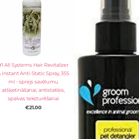
#1 All Systems Hair Revitalizer
 Instant Anti-Static Spray, 355
ml - sprejs savēlumu
atšķetināšanai, antistatiķis,
spalvas teksturēšanai
€21.00