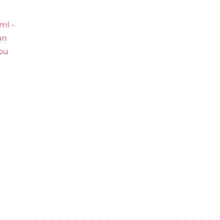
ml -
un
ību