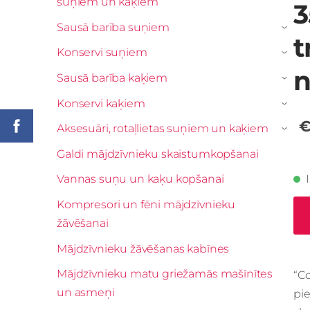
suņiem un kaķiem
3
Sausā barība suņiem
›
t
Konservi suņiem
›
n
Sausā barība kaķiem
›
Konservi kaķiem
›
€
Aksesuāri, rotaļlietas suņiem un kaķiem
›
Galdi mājdzīvnieku skaistumkopšanai
Vannas suņu un kaķu kopšanai
Kompresori un fēni mājdzīvnieku
žāvēšanai
Mājdzīvnieku žāvēšanas kabīnes
Mājdzīvnieku matu griežamās mašīnītes
“C
un asmeņi
pi