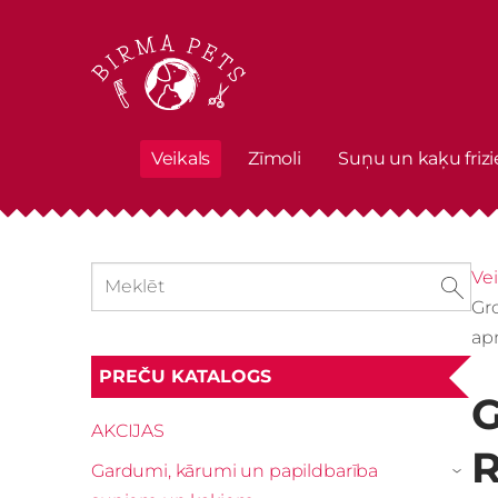
Veikals
Zīmoli
Suņu un kaķu frizi
Vei
Gro
ap
PREČU KATALOGS
G
AKCIJAS
R
Gardumi, kārumi un papildbarība
›