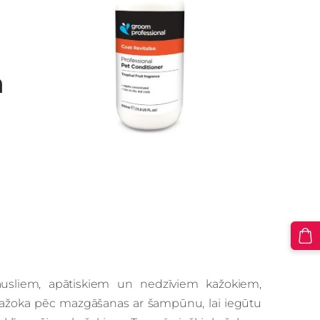
m
 trausliem, apātiskiem un nedzīviem kažokiem,
a kažoka pēc mazgāšanas ar šampūnu, lai iegūtu