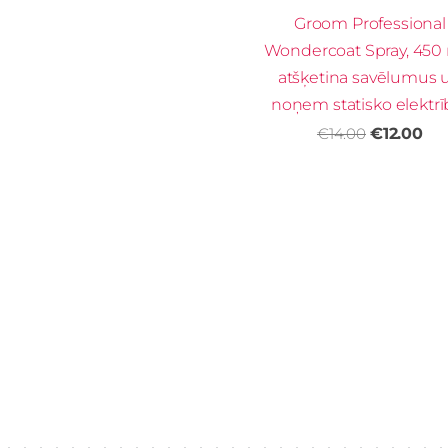
Groom Professional
Wondercoat Spray, 450 
atšķetina savēlumus 
noņem statisko elektr
€14.00
€12.00