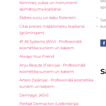
ska
Ķemmes, sukas un instrumenti
sp
apmatojuma kopšanai
Šķēres suņu un kaķu frizieriem
›
Sas
Citas preces mājdzīvnieku kopšanai
kum
›
(grūmingam)
#1 All Systems (ASV) - Profesionālā
kosmētika suņiem un kaķiem
Always Your Friend
Anju Beaute (Francija) - Profesionālā
S
kosmētika suņiem un kaķiem
Artero (Spānija) - Profesionālā kosmētika
suņiem un kaķiem
Dermagic (ASV)
PetNat Dermacton (Lielbritānija)