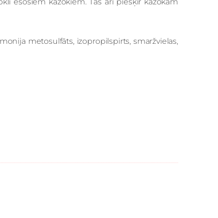
voklī esošiem kažokiem. Tas arī piešķir kažokam
imonija metosulfāts, izopropilspirts, smaržvielas,