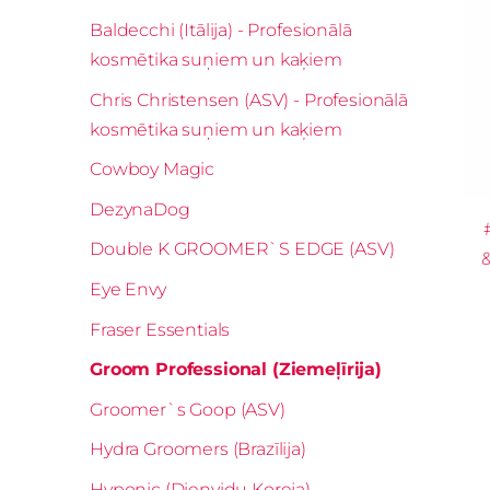
Baldecchi (Itālija) - Profesionālā
kosmētika suņiem un kaķiem
Chris Christensen (ASV) - Profesionālā
kosmētika suņiem un kaķiem
Cowboy Magic
DezynaDog
Double K GROOMER`S EDGE (ASV)
&
Eye Envy
Fraser Essentials
Groom Professional (Ziemeļīrija)
Groomer`s Goop (ASV)
Hydra Groomers (Brazīlija)
Hyponic (Dienvidu Koreja)