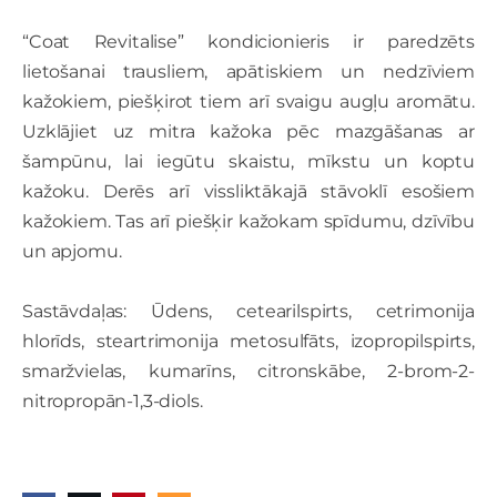
“Coat Revitalise” kondicionieris ir paredzēts
lietošanai trausliem, apātiskiem un nedzīviem
kažokiem, piešķirot tiem arī svaigu augļu aromātu.
Uzklājiet uz mitra kažoka pēc mazgāšanas ar
šampūnu, lai iegūtu skaistu, mīkstu un koptu
kažoku. Derēs arī vissliktākajā stāvoklī esošiem
kažokiem. Tas arī piešķir kažokam spīdumu, dzīvību
un apjomu.
Sastāvdaļas: Ūdens, cetearilspirts, cetrimonija
hlorīds, steartrimonija metosulfāts, izopropilspirts,
smaržvielas, kumarīns, citronskābe, 2-brom-2-
nitropropān-1,3-diols.