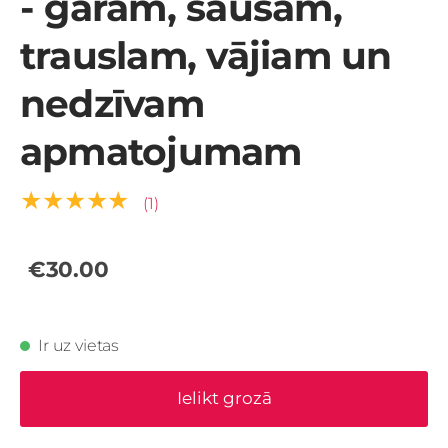
- garam, sausam,
trauslam, vājiam un
nedzīvam
apmatojumam
★★★★★
(1)
€30.00
Ir uz vietas
Ielikt grozā