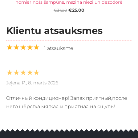
nomierinošs šampūns, mazina niezi un dezodorē
€25.00
€31.00
Klientu atsauksmes
★★★★★
1 atsauksme
★★★★★
Jeļena P., 8. marts 2026
Отличный кондиционер! Запах приятный,после
него шёрстка мягкая и приятная на ощупь!