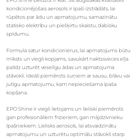
EPO Shine beidzot ir klāt. Šis augstākās kvalitātes
kondicionējošais aerosols ir īpaši izstrādāts, lai
rūpētos par ādu un apmatojumu, samazinātu
statisko elektrību un piešķirtu skaistu, dabisku
spīdumu.
Formula satur kondicionierus, lai apmatojums būtu
mīksts un viegli kopjams, savukārt naktssveces eļļa
palīdz uzturēt veselīgu ādas un apmatojuma
stāvokli. Ideāli piemērots suņiem ar sausu, blāvu vai
jutīgu apmatojumu, kam nepieciešama īpaša
kopšana.
EPO Shine ir viegli lietojams un lieliski piemērots
gan profesionāliem frizieriem, gan mājdzīvnieku
īpašniekiem. Lielisks aerosols, lai atsvaidzinātu
apmatojumu un uzturētu optimālu stāvokli starp