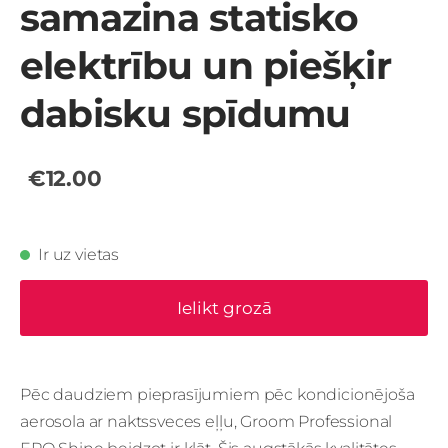
samazina statisko
elektrību un piešķir
dabisku spīdumu
€12.00
Ir uz vietas
Ielikt grozā
Pēc daudziem pieprasījumiem pēc kondicionējoša
aerosola ar naktssveces eļļu, Groom Professional