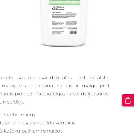
lu, kas ne tikai dziļi attīra, bet arī atstāj
 maisījums nodrošina, ka tas ir maigs pret
ās pieredzi. Tā bagātīgās putas dziļi iesūcas,
un spīdīgu.
ajiem netīrumiem
etošanai, nesausinot ādu vai rokas
āj kažoku patīkami smaržot