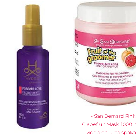
Iv San Bernard Pink
Grapefruit Mask, 1000 m
vidējā garuma spalvai