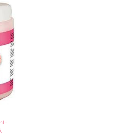
l -
,