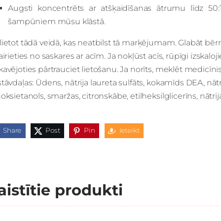
Augsti koncentrēts ar atšķaidīšanas ātrumu līdz 50:
šampūniem mūsu klāstā.
ietot tādā veidā, kas neatbilst tā marķējumam. Glabāt bērni
airieties no saskares ar acīm. Ja nokļūst acīs, rūpīgi izskalojie
avējoties pārtrauciet lietošanu. Ja norīts, meklēt medicīni
tāvdaļas: Ūdens, nātrija laureta sulfāts, kokamīds DEA, nātr
oksietanols, smaržas, citronskābe, etilheksilglicerīns, nātrij
Share
Post
Pin
Ieteikt
aistītie produkti