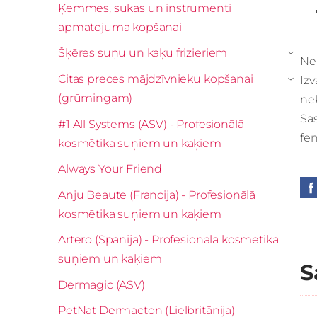
Ķemmes, sukas un instrumenti
apmatojuma kopšanai
Šķēres suņu un kaķu frizieriem
›
Nel
Citas preces mājdzīvnieku kopšanai
Izv
›
(grūmingam)
nek
Sas
#1 All Systems (ASV) - Profesionālā
fen
kosmētika suņiem un kaķiem
Always Your Friend
Anju Beaute (Francija) - Profesionālā
kosmētika suņiem un kaķiem
Artero (Spānija) - Profesionālā kosmētika
suņiem un kaķiem
S
Dermagic (ASV)
PetNat Dermacton (Lielbritānija)