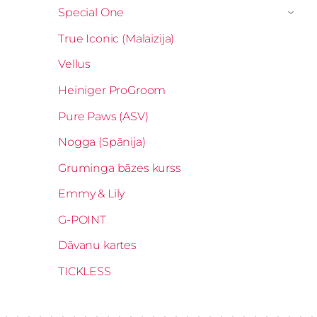
Special One
›
True Iconic (Malaizija)
Vellus
Heiniger ProGroom
Pure Paws (ASV)
Nogga (Spānija)
Gruminga bāzes kurss
Emmy & Lily
G-POINT
Dāvanu kartes
TICKLESS