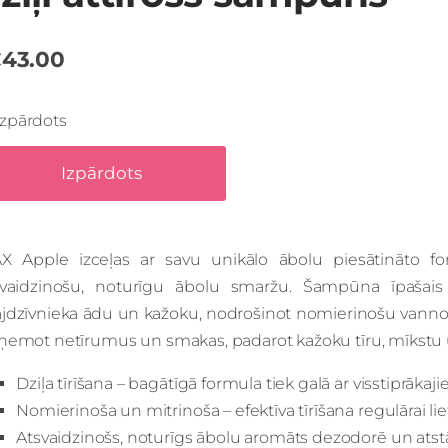
43.00
Izpārdots
Izpārdots
X Apple izceļas ar savu unikālo ābolu piesātināto formu
svaidzinošu, noturīgu ābolu smaržu. Šampūna īpašais
jdzīvnieka ādu un kažoku, nodrošinot nomierinošu vannošan
ņemot netīrumus un smakas, padarot kažoku tīru, mīkstu 
Dziļa tīrīšana – bagātīgā formula tiek galā ar visstiprāk
Nomierinoša un mitrinoša – efektīva tīrīšana regulārai li
Atsvaidzinošs, noturīgs ābolu aromāts dezodorē un atst