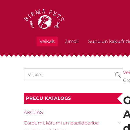
Veikals
Zīmoli
Suņu un kaķu frizi
Vei
Gr
G
PREČU KATALOGS
A
AKCIJAS
Gardumi, kārumi un papildbarība
d
›