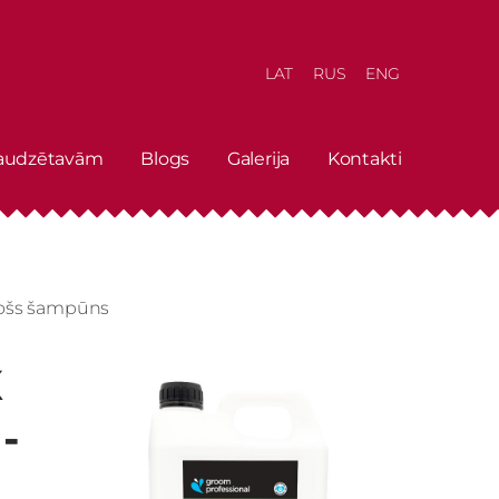
LAT
RUS
ENG
 audzētavām
Blogs
Galerija
Kontakti
rošs šampūns
X
-