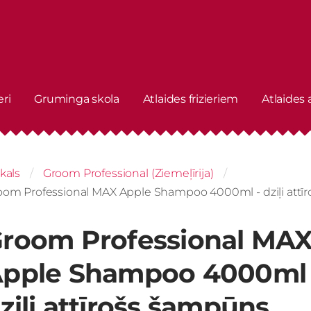
eri
Gruminga skola
Atlaides frizieriem
Atlaides
kals
Groom Professional (Ziemeļīrija)
oom Professional MAX Apple Shampoo 4000ml - dziļi attī
room Professional MA
pple Shampoo 4000ml 
ziļi attīrošs šampūns