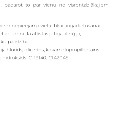
1, padarot to par vienu no visrentablākajiem
em nepieejamā vietā. Tikai ārīgai lietošanai.
t ar ūdeni. Ja attīstās jutīga alerģija,
sku palīdzību.
ija hlorīds, glicerīns, kokamidopropilbetains,
a hidroksīds, Cl 19140, Cl 42045.