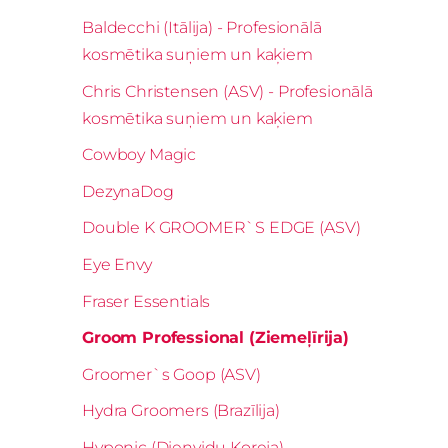
Baldecchi (Itālija) - Profesionālā
kosmētika suņiem un kaķiem
Chris Christensen (ASV) - Profesionālā
kosmētika suņiem un kaķiem
Cowboy Magic
DezynaDog
Double K GROOMER`S EDGE (ASV)
Eye Envy
Fraser Essentials
Groom Professional (Ziemeļīrija)
Groomer`s Goop (ASV)
Hydra Groomers (Brazīlija)
Hyponic (Dienvidu Koreja)