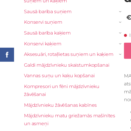
suņiem un kaķiem
Sausā barība suņiem
›
€
Konservi suņiem
›
Sausā barība kaķiem
›
Konservi kaķiem
›
Aksesuāri, rotaļlietas suņiem un kaķiem
›
Galdi mājdzīvnieku skaistumkopšanai
Vannas suņu un kaķu kopšanai
MA
at
Kompresori un fēni mājdzīvnieku
mā
žāvēšanai
no
Mājdzīvnieku žāvēšanas kabīnes
Mājdzīvnieku matu griežamās mašīnītes
un asmeņi