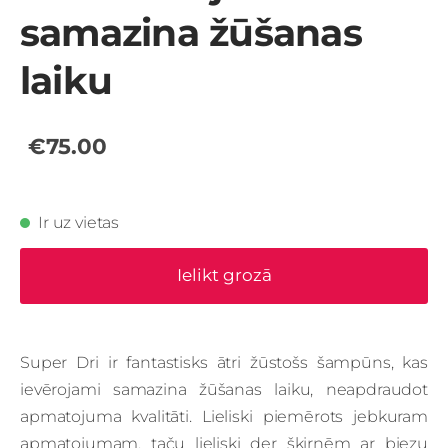
samazina žūšanas
laiku
€75.00
Ir uz vietas
Ielikt grozā
Super Dri ir fantastisks ātri žūstošs šampūns, kas
ievērojami samazina žūšanas laiku, neapdraudot
apmatojuma kvalitāti. Lieliski piemērots jebkuram
apmatojumam, taču lieliski der šķirnēm ar biezu