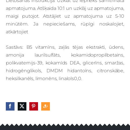
Lietošanas instrukcija: Uzklāt uz iepriekš samitrināta
apmatojuma. Atšķaida 10:1 un uzklāj uz apmatojuma,
maigi putojot. Atstājiet uz apmatojuma uz 5-10
minūtēm. Ja nepieciešams, rūpīgi noskalojiet,
atkārtojiet
Sastāvs: B5 vitamīns, zaļās tējas ekstrakti, ūdens,
amonija laurilsulfāts, kokamidopropilbetains,
polikvaternijs-39, kokamīds DEA, glicerīns, smaržas,
hidrogēnglikols, DMDM hidantoīns, citronskābe,
heksilkanēls, limonēns, linalols0,0.