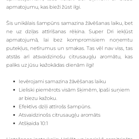
apmatojumu, kas bieži žūst ilgi.
Šis unikālais šampūns samazina žāvēšanas laiku, bet
ne uz dziļas attīrīšanas rēķina. Super Dri iekļūst
apmatojumā, lai bez kompromisiem noņemtu
putekļus, netīrumus un smakas. Tas vēl nav viss, tas
atstās arī atsvaidzinošu citrusaugļu aromātu, kas
paliks uz jūsu kažokādas dienām ilgi!
Ievērojami samazina žāvēšanas laiku
Lieliski piemērots visām šķirnēm, īpaši suņiem
ar biezu kažoku.
Efektīvs dziļi attīrošs šampūns.
Atsvaidzinošs citrusaugļu aromāts
Atšķaida 10:1