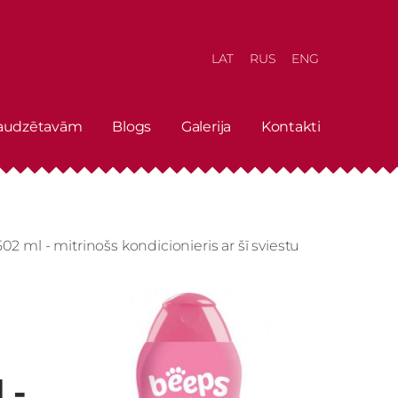
LAT
RUS
ENG
 audzētavām
Blogs
Galerija
Kontakti
 ml - mitrinošs kondicionieris ar šī sviestu
 -