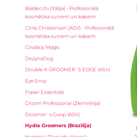
Baldecchi (Itālija) - Profesionālā
kosmētika suņiem un kaķiem
Chris Christensen (ASV) - Profesionālā
kosmētika suņiem un kaķiem
Cowboy Magic
DezynaDog
Double K GROOMER`S EDGE (ASV)
Eye Envy
Fraser Essentials
Groom Professional (Ziemeļīrija)
Groomer`s Goop (ASV)
Hydra Groomers (Brazīlija)
Hyponic (Dienvidu Koreja)