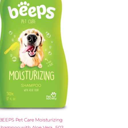
BEEPS Pet Care Moisturizing
Shampoo with Aloe Vera, 502