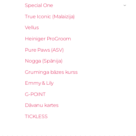
Special One
›
True Iconic (Malaizija)
Vellus
Heiniger ProGroom
Pure Paws (ASV)
Nogga (Spānija)
Gruminga bāzes kurss
Emmy & Lily
G-POINT
Dāvanu kartes
TICKLESS