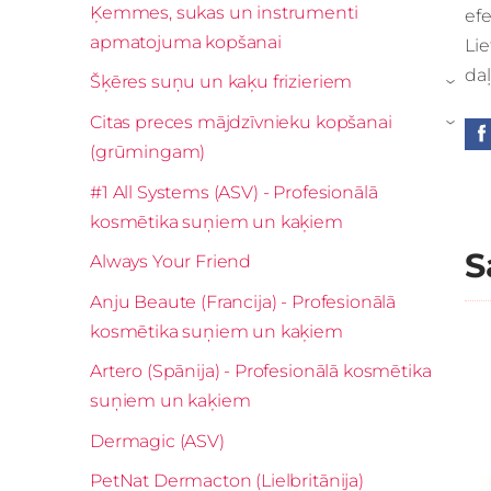
Ķemmes, sukas un instrumenti
ef
apmatojuma kopšanai
Li
da
Šķēres suņu un kaķu frizieriem
›
Citas preces mājdzīvnieku kopšanai
›
(grūmingam)
#1 All Systems (ASV) - Profesionālā
kosmētika suņiem un kaķiem
S
Always Your Friend
Anju Beaute (Francija) - Profesionālā
kosmētika suņiem un kaķiem
Artero (Spānija) - Profesionālā kosmētika
suņiem un kaķiem
Dermagic (ASV)
PetNat Dermacton (Lielbritānija)