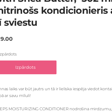
itrinošs kondicionieris 
ī sviestu
9.00
Izpārdots
Izpārdots
nas laiks var būt jautrs un tā ir lieliska iespēja viedot kon
ā ar savu mīluli!
EPS MOISTURIZING CONDITIONER nodrošina mirdzumu, 