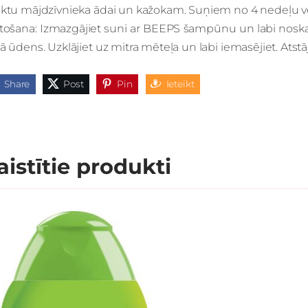
ektu mājdzīvnieka ādai un kažokam.
Suņiem no 4 nedeļu 
etošana
: Izmazgājiet suni ar BEEPS šampūnu un labi noskal
ļā ūdens.
Uzklājiet uz mitra mēteļa un labi iemasējiet.
Atstā
Share
Post
Pin
Ieteikt
aistītie produkti