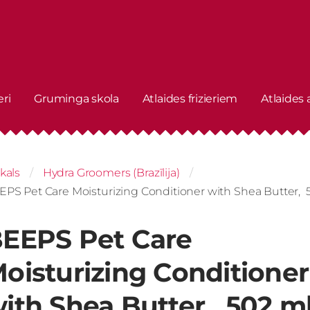
eri
Gruminga skola
Atlaides frizieriem
Atlaides
kals
Hydra Groomers (Brazīlija)
PS Pet Care Moisturizing Conditioner with Shea Butter, 502
EEPS Pet Care
oisturizing Conditioner
ith Shea Butter, 502 ml