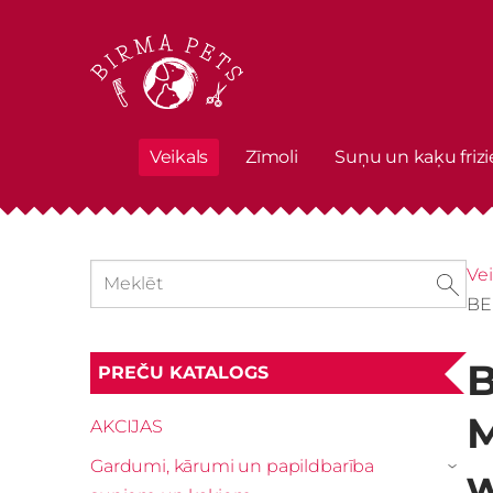
Veikals
Zīmoli
Suņu un kaķu frizi
Vei
BEE
B
PREČU KATALOGS
M
AKCIJAS
Gardumi, kārumi un papildbarība
w
›