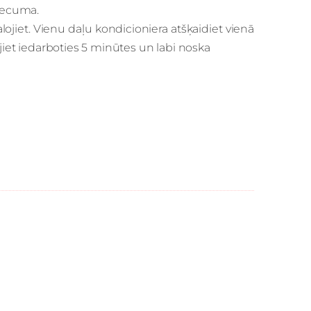
vecuma.
ojiet.
Vienu daļu kondicioniera atšķaidiet vienā
jiet iedarboties 5 minūtes un labi noska