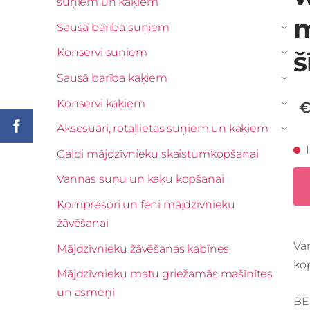
suņiem un kaķiem
m
Sausā barība suņiem
›
Konservi suņiem
š
›
Sausā barība kaķiem
›
Konservi kaķiem
€
›
Aksesuāri, rotaļlietas suņiem un kaķiem
›
Galdi mājdzīvnieku skaistumkopšanai
Vannas suņu un kaķu kopšanai
Kompresori un fēni mājdzīvnieku
žāvēšanai
Van
Mājdzīvnieku žāvēšanas kabīnes
kop
Mājdzīvnieku matu griežamās mašīnītes
un asmeņi
BE