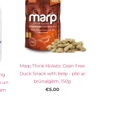
Marp Think Holistic Grain Free
Duck Snack with Kelp - pīle ar
ing
brūnaļģēm, 150g
m un
€5.00
mam