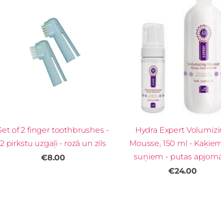
Set of 2 finger toothbrushes -
Hydra Expert Volumiz
2 pirkstu uzgaļi - rozā un zils
Mousse, 150 ml - Kaķie
suņiem - putas apjo
€8.00
€24.00