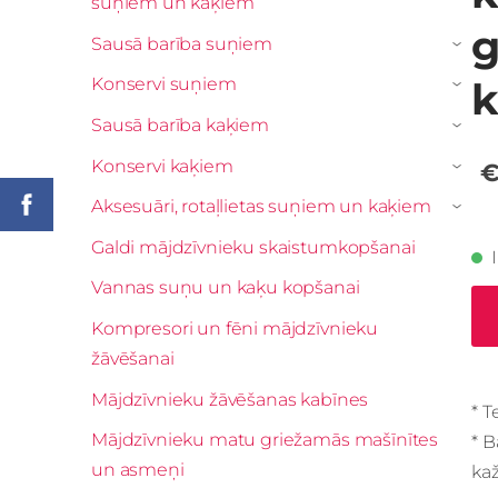
suņiem un kaķiem
g
Sausā barība suņiem
›
Konservi suņiem
›
Sausā barība kaķiem
›
Konservi kaķiem
€
›
Aksesuāri, rotaļlietas suņiem un kaķiem
›
Galdi mājdzīvnieku skaistumkopšanai
Vannas suņu un kaķu kopšanai
Kompresori un fēni mājdzīvnieku
žāvēšanai
Mājdzīvnieku žāvēšanas kabīnes
* T
Mājdzīvnieku matu griežamās mašīnītes
* 
un asmeņi
ka