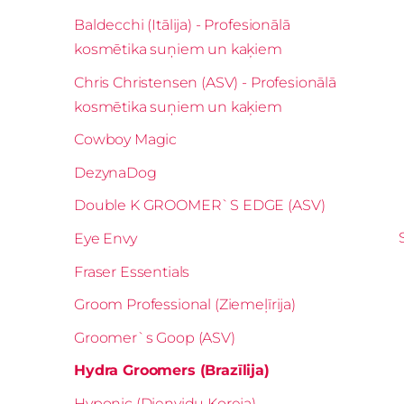
Baldecchi (Itālija) - Profesionālā
kosmētika suņiem un kaķiem
Chris Christensen (ASV) - Profesionālā
kosmētika suņiem un kaķiem
Cowboy Magic
DezynaDog
Double K GROOMER`S EDGE (ASV)
Eye Envy
Fraser Essentials
Groom Professional (Ziemeļīrija)
Groomer`s Goop (ASV)
Hydra Groomers (Brazīlija)
Hyponic (Dienvidu Koreja)