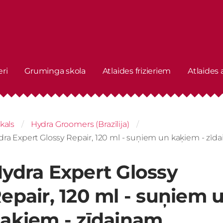
eri
Gruminga skola
Atlaides frizieriem
Atlaides
kals
Hydra Groomers (Brazīlija)
dra Expert Glossy Repair, 120 ml - suņiem un kaķiem - z
ydra Expert Glossy
epair, 120 ml - suņiem 
aķiem - zīdainam,