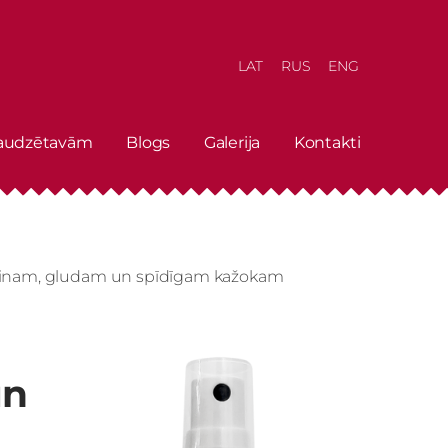
LAT
RUS
ENG
 audzētavām
Blogs
Galerija
Kontakti
īdainam, gludam un spīdīgam kažokam
un