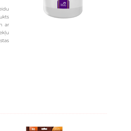
eidu
ukts
m ar
ekļu
kstas