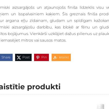
miski aizsargājošs un atjaunojošs finiša līdzeklis visu v
ņiem un īsspalvainiem kaķiem. Šis greznais finiša prod
tur argana eļļu zīdainam, gludam un spīdīgam kažoka
rmiski aizsargājošu darbību, kas bloķē ar fēnu un glud
ītos bojājumus. Vienkārši uzklājiet dažus pilienus uz plau
iemasējiet mitros vai sausos matos.
Share
Post
Pin
Ieteikt
aistītie produkti