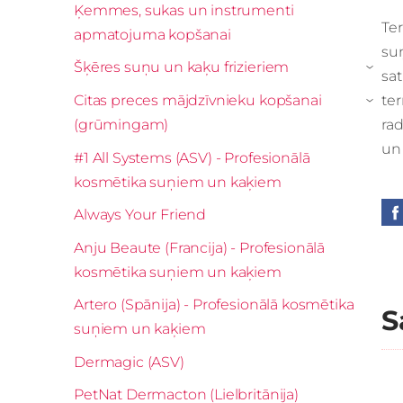
Ķemmes, sukas un instrumenti
Ter
apmatojuma kopšanai
su
Šķēres suņu un kaķu frizieriem
›
sa
Citas preces mājdzīvnieku kopšanai
te
›
(grūmingam)
rad
un 
#1 All Systems (ASV) - Profesionālā
kosmētika suņiem un kaķiem
Always Your Friend
Anju Beaute (Francija) - Profesionālā
kosmētika suņiem un kaķiem
Artero (Spānija) - Profesionālā kosmētika
S
suņiem un kaķiem
Dermagic (ASV)
PetNat Dermacton (Lielbritānija)