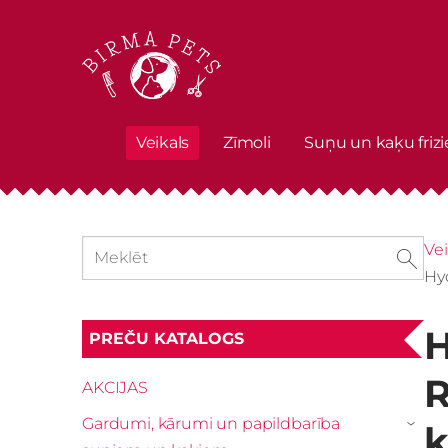
Veikals
Zīmoli
Suņu un kaķu frizi
Vei
Hy
H
PREČU KATALOGS
R
AKCIJAS
Gardumi, kārumi un papildbarība
k
›