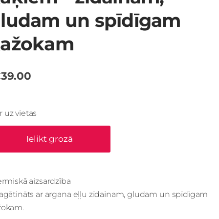
ludam un spīdīgam
kažokam
39.00
Ir uz vietas
Ielikt grozā
ermiskā aizsardzība
Bagātināts ar argana eļļu zīdainam, gludam un spīdīgam
žokam.