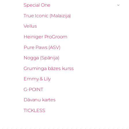
Special One
›
True Iconic (Malaizija)
Vellus
Heiniger ProGroom
Pure Paws (ASV)
Nogga (Spānija)
Gruminga bāzes kurss
Emmy & Lily
G-POINT
Dāvanu kartes
TICKLESS