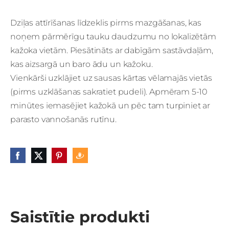
Dziļas attīrīšanas līdzeklis pirms mazgāšanas, kas
noņem pārmērīgu tauku daudzumu no lokalizētām
kažoka vietām. Piesātināts ar dabīgām sastāvdaļām,
kas aizsargā un baro ādu un kažoku.
Vienkārši uzklājiet uz sausas kārtas vēlamajās vietās
(pirms uzklāšanas sakratiet pudeli). Apmēram 5-10
minūtes iemasējiet kažokā un pēc tam turpiniet ar
parasto vannošanās rutīnu.
Saistītie produkti