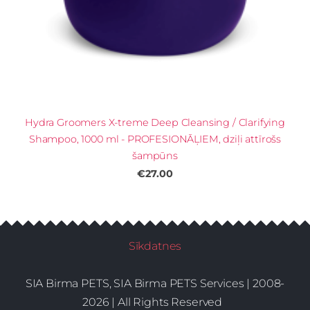
Hydra Groomers X-treme Deep Cleansing / Clarifying
Shampoo, 1000 ml - PROFESIONĀĻIEM, dziļi attīrošs
šampūns
€27.00
Sīkdatnes
SIA Birma PETS, SIA Birma PETS Services | 2008-
2026 | All Rights Reserved