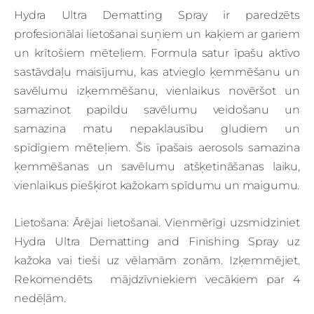
Hydra Ultra Dematting Spray ir paredzēts
profesionālai lietošanai suņiem un kaķiem ar gariem
un krītošiem mēteļiem.
Formula satur īpašu aktīvo
sastāvdaļu maisījumu, kas atvieglo ķemmēšanu un
savēlumu izķemmēšanu, vienlaikus novēršot un
samazinot papildu savēlumu veidošanu un
samazina matu nepaklausību gludiem un
spīdīgiem mēteļiem.
Šis īpašais aerosols samazina
ķemmēšanas un savēlumu atšķetināšanas laiku,
vienlaikus piešķirot kažokam spīdumu un maigumu.
Lietošana: Ārējai lietošanai. Vienmērīgi uzsmidziniet
Hydra Ultra Dematting and Finishing Spray uz
kažoka vai tieši uz vēlamām zonām. Izķemmējiet.
Rekomendēts mājdzīvniekiem vecākiem par 4
nedēļām.