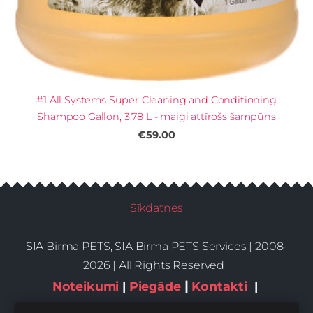
#1 All Systems Super Cleaning and Conditioning
Shampoo Gallon, 3,78 L - maigi attīrošs šampūns
€59.00
Sīkdatnes
SIA Birma PETS, SIA Birma PETS Services | 2008-
2026 | All Rights Reserved
|
Noteikumi
|
Piegāde
Kontakti
|
Privātums,sīkdatnes