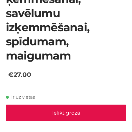
savēlumu
izķemmēšanai,
spīdumam,
maigumam
€27.00
Ir uz vietas
Ielikt grozā