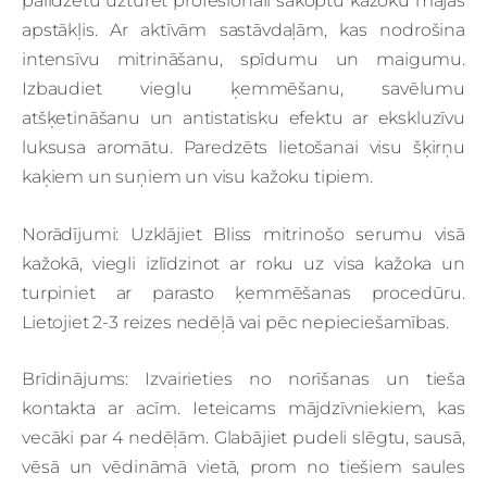
palīdzētu uzturēt profesionāli sakoptu kažoku mājas
apstākļis.
Ar aktīvām sastāvdaļām, kas nodrošina
intensīvu mitrināšanu, spīdumu un maigumu.
Izbaudiet vieglu ķemmēšanu, savēlumu
atšķetināšanu un antistatisku efektu ar ekskluzīvu
luksusa aromātu.
Paredzēts lietošanai visu šķirņu
kaķiem un suņiem un visu kažoku tipiem.
Norādījumi: Uzklājiet Bliss mitrinošo serumu visā
kažokā, viegli izlīdzinot ar roku uz visa kažoka un
turpiniet ar parasto ķemmēšanas procedūru.
Lietojiet 2-3 reizes nedēļā vai pēc nepieciešamības.
Brīdinājums: Izvairieties no norīšanas un tieša
kontakta ar acīm. Ieteicams mājdzīvniekiem, kas
vecāki par 4 nedēļām. Glabājiet pudeli slēgtu, sausā,
vēsā un vēdināmā vietā, prom no tiešiem saules