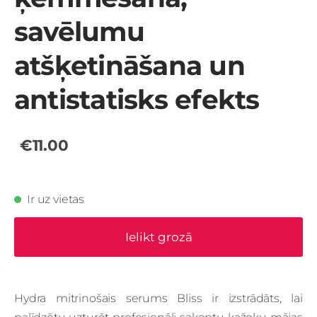
savēlumu
atšķetināšana un
antistatisks efekts
€11.00
Ir uz vietas
Ielikt grozā
Hydra mitrinošais serums Bliss ir izstrādāts, lai