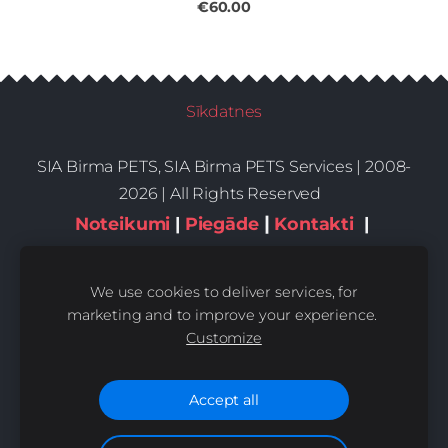
€60.00
Sīkdatnes
SIA Birma PETS, SIA Birma PETS Services | 2008-
2026 | All Rights Reserved
|
Noteikumi
|
Piegāde
Kontakti
|
Privātums,sīkdatnes
We use cookies to deliver services, for
marketing and to improve your experience.
Customize
Accept all