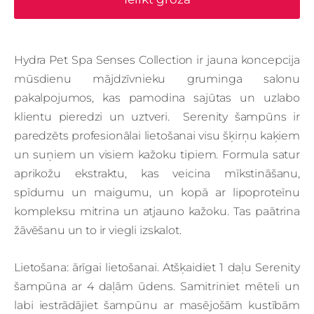
Hydra Pet Spa Senses Collection ir jauna koncepcija
mūsdienu mājdzīvnieku gruminga salonu
pakalpojumos, kas pamodina sajūtas un uzlabo
klientu pieredzi un uztveri. Serenity šampūns ir
paredzēts profesionālai lietošanai visu šķirņu kaķiem
un suņiem un visiem kažoku tipiem. Formula satur
aprikožu ekstraktu, kas veicina mīkstināšanu,
spīdumu un maigumu, un kopā ar lipoproteīnu
kompleksu mitrina un atjauno kažoku. Tas paātrina
žāvēšanu un to ir viegli izskalot.
Lietošana
: ārīgai lietošanai. Atšķaidiet 1 daļu Serenity
šampūna ar 4 daļām ūdens. Samitriniet mēteli un
labi iestrādājiet šampūnu ar masējošām kustībām