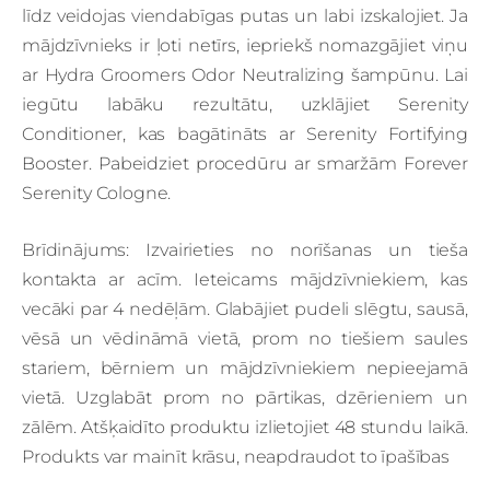
līdz veidojas viendabīgas putas un labi izskalojiet. Ja
mājdzīvnieks ir ļoti netīrs, iepriekš nomazgājiet viņu
ar Hydra Groomers Odor Neutralizing šampūnu. Lai
iegūtu labāku rezultātu, uzklājiet Serenity
Conditioner, kas bagātināts ar Serenity Fortifying
Booster. Pabeidziet procedūru ar smaržām Forever
Serenity Cologne.
Brīdinājums: Izvairieties no norīšanas un tieša
kontakta ar acīm. Ieteicams mājdzīvniekiem, kas
vecāki par 4 nedēļām. Glabājiet pudeli slēgtu, sausā,
vēsā un vēdināmā vietā, prom no tiešiem saules
stariem, bērniem un mājdzīvniekiem nepieejamā
vietā. Uzglabāt prom no pārtikas, dzērieniem un
zālēm. Atšķaidīto produktu izlietojiet 48 stundu laikā.
Produkts var mainīt krāsu, neapdraudot to īpašības