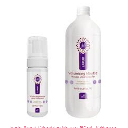
Hydra Expert Volumizing Mousse, 150 ml - Kaķiem un