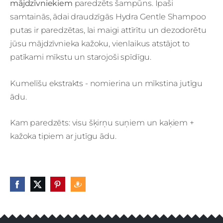
mājdzīvniekiem
paredzēts šampūns. Īpaši
samtainās, ādai draudzīgās Hydra Gentle Shampoo
putas ir paredzētas, lai maigi attīrītu un dezodorētu
jūsu mājdzīvnieka kažoku, vienlaikus atstājot to
patīkami mīkstu un starojoši spīdīgu.
Kumelīšu ekstrakts - nomierina un mīkstina jutīgu
ādu.
Kam paredzēts: visu šķirņu suņiem un kaķiem +
kažoka tipiem ar jutīgu ādu.