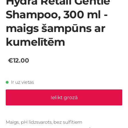
Hydra Retail Gentle
Shampoo, 300 ml -
maigs šampūns ar
kumelītēm
€12.00
Ir uz vietas
Ielikt grozā
Maigs, pH līdzsvarots, bez sulfītiem