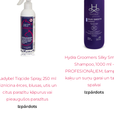
Hydra Groomers Silky S
Shampoo, 1000 ml -
PROFESIONĀĻIEM, šam
kaķu un suņu garai un ta
Ladybel Tiqcide Spray, 250 ml
spalvai
 iznīcina ērces, blusas, utis un
citus parazītu kāpurus vai
Izpārdots
pieaugušos parazītus
Izpārdots