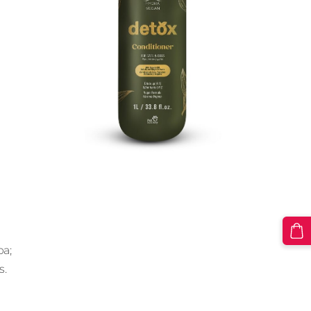
ba;
s.