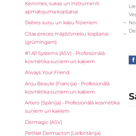
Ķemmes, sukas un instrumenti
Lie
apmatojuma kopšanai
Veg
Nos
Šķēres suņu un kaķu frizieriem
›
De
Citas preces mājdzīvnieku kopšanai
›
(grūmingam)
#1 All Systems (ASV) - Profesionālā
kosmētika suņiem un kaķiem
Always Your Friend
Anju Beaute (Francija) - Profesionālā
kosmētika suņiem un kaķiem
S
Artero (Spānija) - Profesionālā kosmētika
suņiem un kaķiem
Dermagic (ASV)
PetNat Dermacton (Lielbritānija)