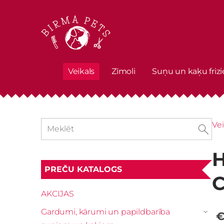
Veikals
Zīmoli
Suņu un kaķu frizi
Vei
H
PREČU KATALOGS
C
AKCIJAS
Gardumi, kārumi un papildbarība
€
›