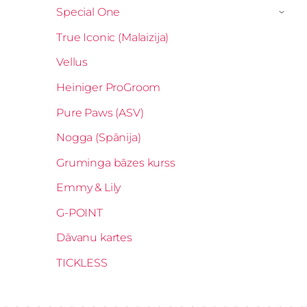
Special One
›
True Iconic (Malaizija)
Vellus
Heiniger ProGroom
Pure Paws (ASV)
Nogga (Spānija)
Gruminga bāzes kurss
Emmy & Lily
G-POINT
Dāvanu kartes
TICKLESS