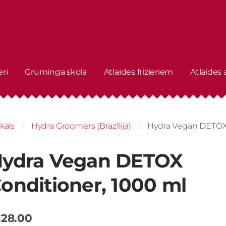
eri
Gruminga skola
Atlaides frizieriem
Atlaides
kals
Hydra Groomers (Brazīlija)
Hydra Vegan DETOX 
ydra Vegan DETOX
onditioner, 1000 ml
28.00