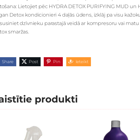
tošana: Lietojiet pēc
HYDRA DETOX PURIFYING MUD
un 
an Detox kondicionieri 4 daļās ūdens, izklāj pa visu kažo
usiniet dzīvnieku parastajā veidā ar kompresoru vai matu 
tox smaržas.
Share
Post
Pin
Ieteikt
aistītie produkti