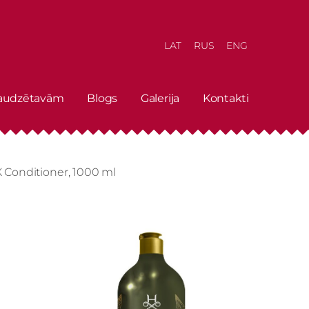
LAT
RUS
ENG
 audzētavām
Blogs
Galerija
Kontakti
Conditioner, 1000 ml