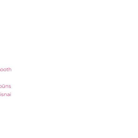
mooth
pūns
isnai