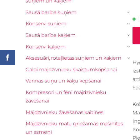
suņiem un kaķiem
Sausā barība suņiem
›
Konservi suņiem
›
Sausā barība kaķiem
›
Konservi kaķiem
›
Aksesuāri, rotaļlietas suņiem un kaķiem
›
Hyd
Galdi mājdzīvnieku skaistumkopšanai
izs
att
Vannas suņu un kaķu kopšanai
Sas
Kompresori un fēni mājdzīvnieku
žāvēšanai
Kok
Mājdzīvnieku žāvēšanas kabīnes
Mat
Ing
Mājdzīvnieku matu griežamās mašīnītes
Kon
un asmeņi
Pi