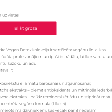
Ir uz vietas
Ielikt grozā
ra Vegan Detox kolekcija ir sertificēta vegānu līnija, kas
trādāta profesionāļiem un īpaši izstrādāta, lai līdzsvarotu un
īrītu kažoku un ādu.
tāvā ir:
osriekstu eļļa matu barošanai un atjaunošanai;
cha ekstrakts – piemīt antioksidanta un mitrinoša iedarbī
vera ekstrakts – palīdz remineralizēt ādu un stiprināt matu
centrēta vegānu formula (1 līdz 4)
emērots mājdzīvniekiem, kas vecāki par 8 nedēļām.