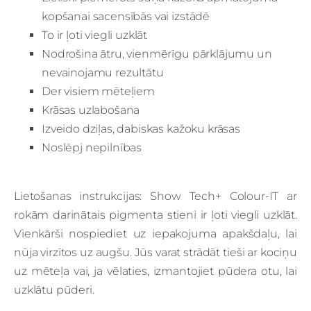
kopšanai sacensībās vai izstādē
To ir ļoti viegli uzklāt
Nodrošina ātru, vienmērīgu pārklājumu un
nevainojamu rezultātu
Der visiem mēteļiem
Krāsas uzlabošana
Izveido dziļas, dabiskas kažoku krāsas
Noslēpj nepilnības
Lietošanas instrukcijas: Show Tech+ Colour-IT ar
rokām darinātais pigmenta stieni ir ļoti viegli uzklāt.
Vienkārši nospiediet uz iepakojuma apakšdaļu, lai
nūja virzītos uz augšu. Jūs varat strādāt tieši ar kociņu
uz mēteļa vai, ja vēlaties, izmantojiet pūdera otu, lai
uzklātu pūderi.