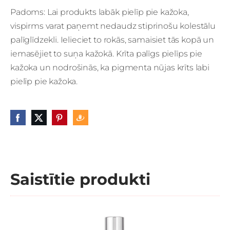
Padoms: Lai produkts labāk pielīp pie kažoka,
vispirms varat paņemt nedaudz stiprinošu kolestālu
palīglīdzekli. Ielieciet to rokās, samaisiet tās kopā un
iemasējiet to suņa kažokā. Krīta palīgs pielīps pie
kažoka un nodrošinās, ka pigmenta nūjas krīts labi
pielīp pie kažoka.
Saistītie produkti