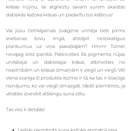
krāsas nūjiņu, lai atgrieztu savam sunim skaistās
dabiskās kažoka krāsas un padarītu tos krāšņus!
Vai jūsu četrkājainais zvaigzne urinēja tieši pirms
ieiešanas šovu ringā, atstājot neizskatīgus
plankumus uz viņa pakaļkājām? Hmm! Tomēr
nevajag krist panikā. Pateicoties šīs pigmenta nūjas
unikālajai un dabiskajai krāsai, atbrīvoties no
nepilnībām un krāsas izmaiņām ir viegli un viegli. Vēl
viena svarīga šī produkta iezīme ir tā, ka tas ir īslaicīgs
risinājums, ko var viegli izmazgāt. Ideāli piemērots, ja
vēlaties izveidot atšķirīgu suņa stilu.
Tas viss ir detaļās!
Lieliski piemērots suņa kažoka apmatojuma