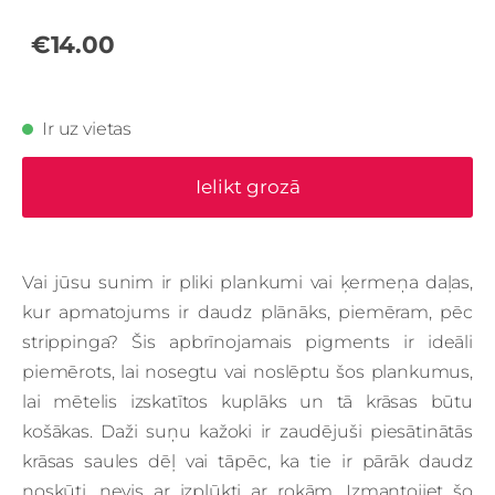
€14.00
Ir uz vietas
Ielikt grozā
Vai jūsu sunim ir pliki plankumi vai ķermeņa daļas,
kur apmatojums ir daudz plānāks, piemēram, pēc
strippinga? Šis apbrīnojamais pigments ir ideāli
piemērots, lai nosegtu vai noslēptu šos plankumus,
lai mētelis izskatītos kuplāks un tā krāsas būtu
košākas. Daži suņu kažoki ir zaudējuši piesātinātās
krāsas saules dēļ vai tāpēc, ka tie ir pārāk daudz
noskūti, nevis ar izplūkti ar rokām. Izmantojiet šo