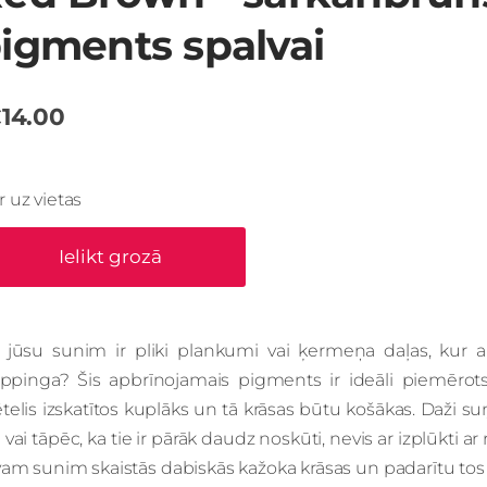
igments spalvai
14.00
Ir uz vietas
Ielikt grozā
i jūsu sunim ir pliki plankumi vai ķermeņa daļas, kur
rippinga? Šis apbrīnojamais pigments ir ideāli piemērots
elis izskatītos kuplāks un tā krāsas būtu košākas. Daži su
 vai tāpēc, ka tie ir pārāk daudz noskūti, nevis ar izplūkti a
am sunim skaistās dabiskās kažoka krāsas un padarītu tos