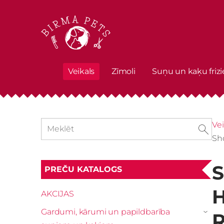
Veikals
Zīmoli
Suņu un kaķu frizi
Vei
Sh
S
PREČU KATALOGS
H
AKCIJAS
Gardumi, kārumi un papildbarība
R
›