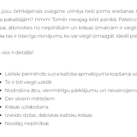
 jūsu četrkājainais zvaigzne urinēja tieši pirms ieiešana
ņa pakaļkājām? Hmm! Tomēr nevajag krist panikā. Pateicoti
sai, atbrīvoties no nepilnībām un krāsas izmaiņām ir viegli 
 ka tas ir īslaicīgs risinājums, ko var viegli izmazgāt. Ideāli p
 viss ir detaļās!
Lieliski piemērots suņa kažoka apmatojuma kopšanai sa
To ir ļoti viegli uzklāt
Nodrošina ātru, vienmērīgu pārklājumu un nevainojamu
Der visiem mēteļiem
Krāsas uzlabošana
Izveido dziļas, dabiskas kažoku krāsas
Noslēpj nepilnības