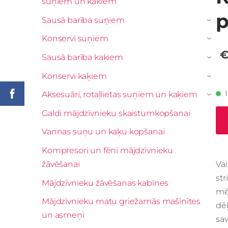
suņiem un kaķiem
p
Sausā barība suņiem
›
Konservi suņiem
›
€
Sausā barība kaķiem
›
Konservi kaķiem
›
Aksesuāri, rotaļlietas suņiem un kaķiem
›
Galdi mājdzīvnieku skaistumkopšanai
Vannas suņu un kaķu kopšanai
Kompresori un fēni mājdzīvnieku
žāvēšanai
Va
st
Mājdzīvnieku žāvēšanas kabīnes
mēt
Mājdzīvnieku matu griežamās mašīnītes
dēļ
un asmeņi
sav