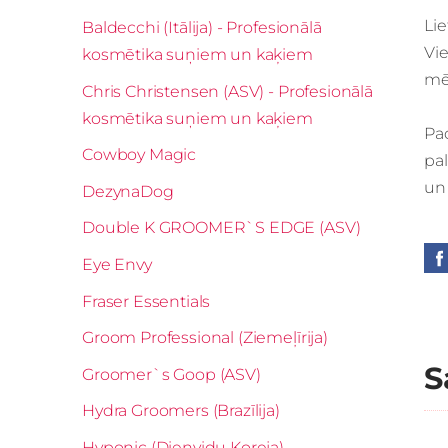
Li
Baldecchi (Itālija) - Profesionālā
Vie
kosmētika suņiem un kaķiem
mēt
Chris Christensen (ASV) - Profesionālā
kosmētika suņiem un kaķiem
Pad
Cowboy Magic
pal
un 
DezynaDog
Double K GROOMER`S EDGE (ASV)
Eye Envy
Fraser Essentials
Groom Professional (Ziemeļīrija)
S
Groomer`s Goop (ASV)
Hydra Groomers (Brazīlija)
Hyponic (Dienvidu Koreja)