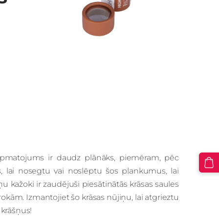
 apmatojums ir daudz plānāks, piemēram, pēc
, lai nosegtu vai noslēptu šos plankumus, lai
ņu kažoki ir zaudējuši piesātinātās krāsas saules
r rokām. Izmantojiet šo krāsas nūjiņu, lai atgrieztu
 krāšņus!