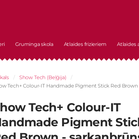
eri
Gruminga skola
Atlaides frizieriem
Atlaides
kals
Show Tech (Beļģija)
ow Tech+ Colour-IT Handmade Pigment Stick Red Brown -
how Tech+ Colour-IT
andmade Pigment Stic
ed Brown - sarkanbrūn