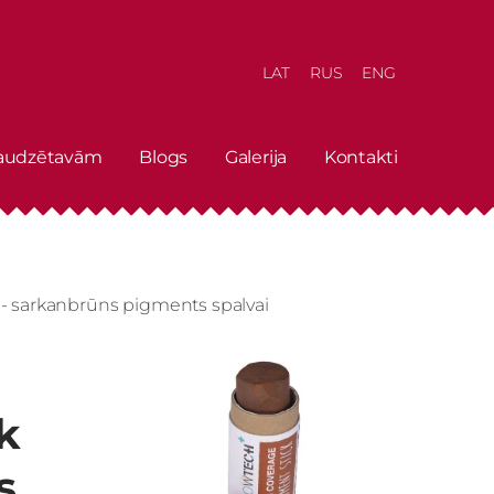
LAT
RUS
ENG
 audzētavām
Blogs
Galerija
Kontakti
 sarkanbrūns pigments spalvai
k
s