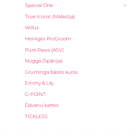
Special One
›
True Iconic (Malaizija)
Vellus
Heiniger ProGroom
Pure Paws (ASV)
Nogga (Spānija)
Gruminga bāzes kurss
Emmy & Lily
G-POINT
Dāvanu kartes
TICKLESS