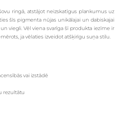
s šovu ringā, atstājot neizskatīgus plankumus uz
es šīs pigmenta nūjas unikālajai un dabiskajai
un viegli. Vēl viena svarīga šī produkta iezīme ir
iemērots, ja vēlaties izveidot atšķirīgu suņa stilu.
censībās vai izstādē
 rezultātu