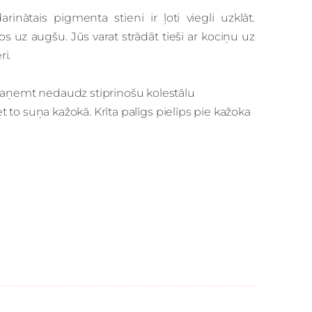
inātais pigmenta stieni ir ļoti viegli uzklāt.
os uz augšu. Jūs varat strādāt tieši ar kociņu uz
ri.
 paņemt nedaudz stiprinošu kolestālu
et to suņa kažokā. Krīta palīgs pielīps pie kažoka