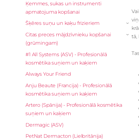
Ķemmes, sukas un instrumenti
Vai
apmatojuma kopšanai
vi
Šķēres suņu un kaķu frizieriem
›
krā
Citas preces mājdzīvnieku kopšanai
tā,
›
(grūmingam)
Tas
#1 All Systems (ASV) - Profesionālā
kosmētika suņiem un kaķiem
Always Your Friend
Anju Beaute (Francija) - Profesionālā
kosmētika suņiem un kaķiem
Artero (Spānija) - Profesionālā kosmētika
suņiem un kaķiem
Dermagic (ASV)
PetNat Dermacton (Lielbritānija)