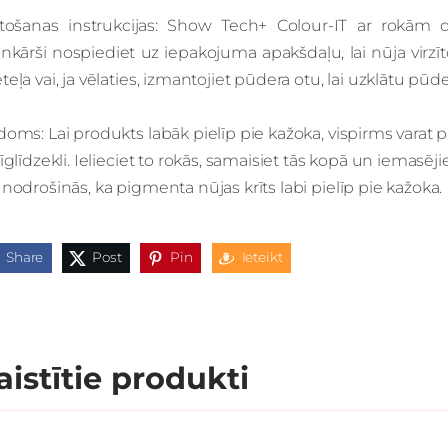
etošanas instrukcijas: Show Tech+ Colour-IT ar rokām dar
nkārši nospiediet uz iepakojuma apakšdaļu, lai nūja virzīt
eļa vai, ja vēlaties, izmantojiet pūdera otu, lai uzklātu pūde
oms: Lai produkts labāk pielīp pie kažoka, vispirms varat
īglīdzekli. Ielieciet to rokās, samaisiet tās kopā un iemasēji
nodrošinās, ka pigmenta nūjas krīts labi pielīp pie kažoka.
Share
Post
Pin
Ieteikt
aistītie produkti