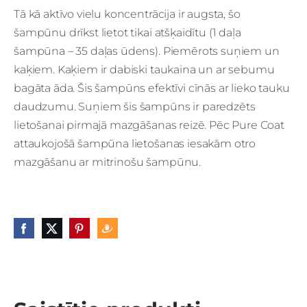
Tā kā aktīvo vielu koncentrācija ir augsta, šo
šampūnu drīkst lietot tikai atšķaidītu (1 daļa
šampūna – 35 daļas ūdens). Piemērots suņiem un
kaķiem. Kaķiem ir dabiski taukaina un ar sebumu
bagāta āda. Šis šampūns efektīvi cīnās ar lieko tauku
daudzumu. Suņiem šis šampūns ir paredzēts
lietošanai pirmajā mazgāšanas reizē. Pēc Pure Coat
attaukojošā šampūna lietošanas iesakām otro
mazgāšanu ar mitrinošu šampūnu.