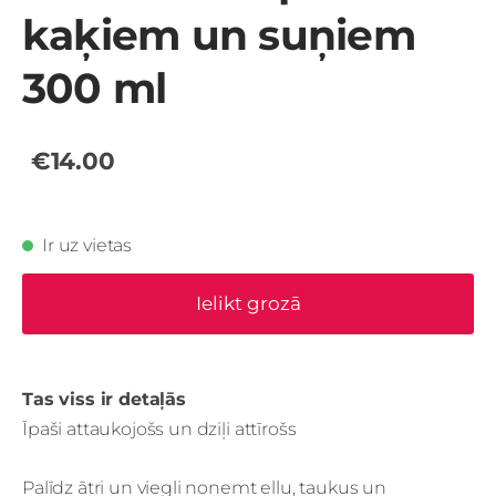
kaķiem un suņiem
300 ml
€14.00
Ir uz vietas
Ielikt grozā
Tas viss ir detaļās
Īpaši attaukojošs un dziļi attīrošs
Palīdz ātri un viegli noņemt eļļu, taukus un