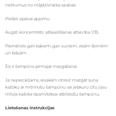
netīrumus no mājdzīvnieka spalvas
Piešķir spalvai apjomu
Augsti koncentrēts: atšķaidīšanas attiecība 1/35
Piemērots gan kaķiem, gan suņiem, visām šķirnēm
un krāsām
Šis ir šampūns pirmajai mazgāšanai.
Ja nepieciešams, iesakām otrreiz mazgāt suņa
kažoku ar mitrinošu šampūnu vai jebkuru citu jūsu
mīluļa kažoka tipam/krāsai atbilstošu šampūnu.
Lietošanas instrukcijas