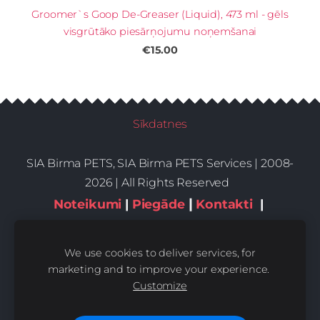
Groomer`s Goop De-Greaser (Liquid), 473 ml - gēls
visgrūtāko piesārņojumu noņemšanai
€15.00
Sīkdatnes
SIA Birma PETS, SIA Birma PETS Services | 2008-
2026 | All Rights Reserved
|
Noteikumi
|
Piegāde
Kontakti
|
Privātums,sīkdatnes
We use cookies to deliver services, for
marketing and to improve your experience.
Customize