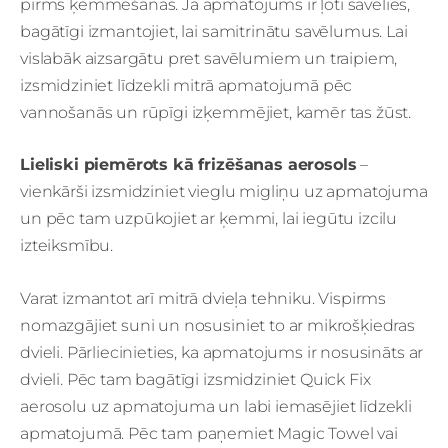
pirms ķemmēšanas. Ja apmatojums ir ļoti savēlies,
bagātīgi izmantojiet, lai samitrinātu savēlumus. Lai
vislabāk aizsargātu pret savēlumiem un traipiem,
izsmidziniet līdzekli mitrā apmatojumā pēc
vannošanās un rūpīgi izķemmējiet, kamēr tas žūst.
Lieliski piemērots kā frizēšanas aerosols
–
vienkārši izsmidziniet vieglu migliņu uz apmatojuma
un pēc tam uzpūkojiet ar ķemmi, lai iegūtu izcilu
izteiksmību.
Varat izmantot arī mitrā dvieļa tehniku. Vispirms
nomazgājiet suni un nosusiniet to ar mikrošķiedras
dvieli. Pārliecinieties, ka apmatojums ir nosusināts ar
dvieli. Pēc tam bagātīgi izsmidziniet Quick Fix
aerosolu uz apmatojuma un labi iemasējiet līdzekli
apmatojumā. Pēc tam paņemiet Magic Towel vai