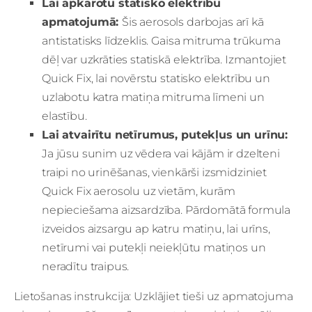
Lai apkarotu statisko elektrību
apmatojumā:
Šis aerosols darbojas arī kā
antistatisks līdzeklis. Gaisa mitruma trūkuma
dēļ var uzkrāties statiskā elektrība. Izmantojiet
Quick Fix, lai novērstu statisko elektrību un
uzlabotu katra matiņa mitruma līmeni un
elastību.
Lai atvairītu netīrumus, putekļus un urīnu:
Ja jūsu sunim uz vēdera vai kājām ir dzelteni
traipi no urinēšanas, vienkārši izsmidziniet
Quick Fix aerosolu uz vietām, kurām
nepieciešama aizsardzība. Pārdomātā formula
izveidos aizsargu ap katru matiņu, lai urīns,
netīrumi vai putekļi neiekļūtu matiņos un
neradītu traipus.
Lietošanas instrukcija: Uzklājiet tieši uz apmatojuma