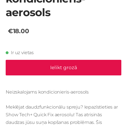
aerosols
€18.00
Ir uz vietas
Ielikt grozā
Neizskalojams kondicionieris-aerosols
Meklējat daudzfunkcionālu spreju? Iepazīstieties ar
Show Tech+ Quick Fix aerosolu! Tas atrisinās
daudzas jūsu suņa kopšanas problēmas. Šis