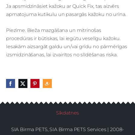
Ja apsmidzināsiet kažoku ar Quick Fix, tas aizvērs
apmatojuma kutikulu un pasargās kažoku no urīna.
Piezīme. Bieža mazgāšana un mitrinošas
procedūras ir būtiskas, lai iegūtu veselīgu kažoku.
Iesakām aizsargāt galdu un/vai grīdu no pārmērīgas
izsmidzināšanas, lai izvairītos no slīdēšanas riska.
Sīkdatnes
SIA Birma PETS, SIA Birma PETS Services | 2008-