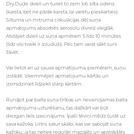
Dry Dude dvieli un turiet to zem ļoti silta ūdens
(karsta, bet ne pārāk karsta, lai varētu pieskarties).
Siltuma un mitruma cirkulācijas dēļ suņa
apmatojums absorbēs aerosolu divreiz vieglāk.
Atstājiet dvieli uz suņa apmēram 5 līdz 10 minūtes
(līdz visi tvaiki ir izzuduši). Pēc tam varat sākt suni
žāvēt.
Var lietot arī uz sausa apmatojuma, piemēram, suņu
izstādē. Izķemmējiet apmatojumu kārtās un
izsmidziniet līdzekli starp kārtām.
Runājot par balta suņa tīrības un nevainojamas balta
apmatojuma uzturēšanu, tas dažkārt var būt
diezgan liels izaicinājums. Īpaši tēviņi mēdz čurāt uz
sava kažoka. Urīns satur skābi, kas var sabojāt suņa
kažoku, ja tas netiek regulāri mazgāts un apstrādāts.