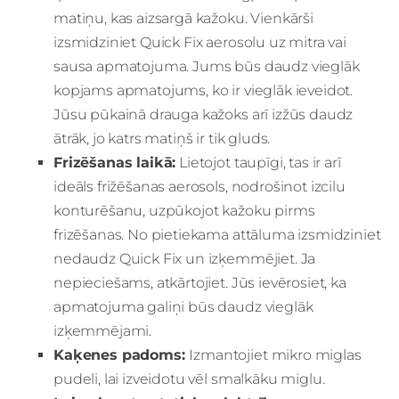
matiņu, kas aizsargā kažoku. Vienkārši
izsmidziniet Quick Fix aerosolu uz mitra vai
sausa apmatojuma. Jums būs daudz vieglāk
kopjams apmatojums, ko ir vieglāk ieveidot.
Jūsu pūkainā drauga kažoks arī izžūs daudz
ātrāk, jo katrs matiņš ir tik gluds.
Frizēšanas laikā:
Lietojot taupīgi, tas ir arī
ideāls frižēšanas aerosols, nodrošinot izcilu
konturēšanu, uzpūkojot kažoku pirms
frizēšanas. No pietiekama attāluma izsmidziniet
nedaudz Quick Fix un izķemmējiet. Ja
nepieciešams, atkārtojiet. Jūs ievērosiet, ka
apmatojuma galiņi būs daudz vieglāk
izķemmējami.
Kaķenes padoms:
Izmantojiet mikro miglas
pudeli, lai izveidotu vēl smalkāku miglu.