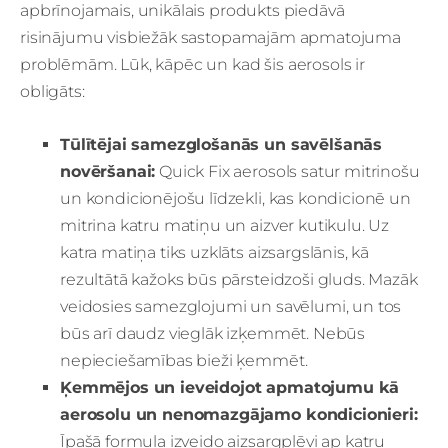
apbrīnojamais, unikālais produkts piedāvā
risinājumu visbiežāk sastopamajām apmatojuma
problēmām. Lūk, kāpēc un kad šis aerosols ir
obligāts:
Tūlītējai samezglošanās un savēlšanās
novēršanai:
Quick Fix aerosols satur mitrinošu
un kondicionējošu līdzekli, kas kondicionē un
mitrina katru matiņu un aizver kutikulu. Uz
katra matiņa tiks uzklāts aizsargslānis, kā
rezultātā kažoks būs pārsteidzoši gluds. Mazāk
veidosies samezglojumi un savēlumi, un tos
būs arī daudz vieglāk izķemmēt. Nebūs
nepieciešamības bieži ķemmēt.
Ķemmējos un ieveidojot apmatojumu kā
aerosolu un nenomazgājamo kondicionieri:
Īpašā formula izveido aizsargplēvi ap katru