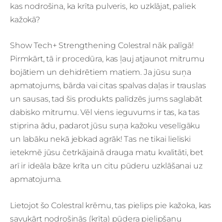
kas nodrošina, ka krīta pulveris, ko uzklājat, paliek
kažokā?
Show Tech+ Strengthening Colestral nāk palīgā!
Pirmkārt, tā ir procedūra, kas ļauj atjaunot mitrumu
bojātiem un dehidrētiem matiem. Ja jūsu suņa
apmatojums, bārda vai citas spalvas daļas ir trauslas
un sausas, tad šis produkts palīdzēs jums saglabāt
dabisko mitrumu. Vēl viens ieguvums ir tas, ka tas
stiprina ādu, padarot jūsu suņa kažoku veselīgāku
un labāku nekā jebkad agrāk! Tas ne tikai lieliski
ietekmē jūsu četrkājainā drauga matu kvalitāti, bet
arī ir ideāla bāze krīta un citu pūderu uzklāšanai uz
apmatojuma.
Lietojot šo Colestral krēmu, tas pielips pie kažoka, kas
savukārt nodrošinās (krīta) pūdera pielipšanu