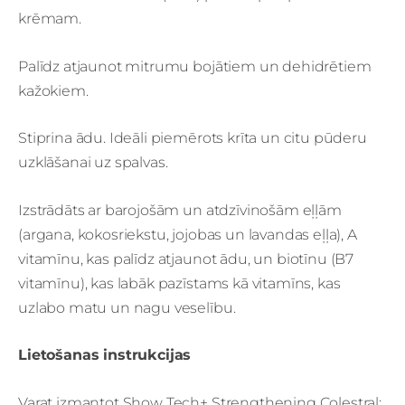
krēmam.
Palīdz atjaunot mitrumu bojātiem un dehidrētiem
kažokiem.
Stiprina ādu. Ideāli piemērots krīta un citu pūderu
uzklāšanai uz spalvas.
Izstrādāts ar barojošām un atdzīvinošām eļļām
(argana, kokosriekstu, jojobas un lavandas eļļa), A
vitamīnu, kas palīdz atjaunot ādu, un biotīnu (B7
vitamīnu), kas labāk pazīstams kā vitamīns, kas
uzlabo matu un nagu veselību.
Lietošanas instrukcijas
Varat izmantot Show Tech+ Strengthening Colestral: