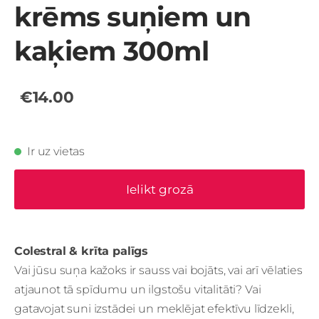
krēms suņiem un
kaķiem 300ml
€14.00
Ir uz vietas
Ielikt grozā
Colestral & krīta palīgs
Vai jūsu suņa kažoks ir sauss vai bojāts, vai arī vēlaties
atjaunot tā spīdumu un ilgstošu vitalitāti? Vai
gatavojat suni izstādei un meklējat efektīvu līdzekli,