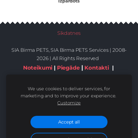
Izpārdots
Sīkdatnes
SIA Birma PETS, SIA Birma PETS Services | 2008-
2026 | All Rights Reserved
|
Noteikumi
|
Piegāde
Kontakti
|
Privātums,sīkdatnes
We use cookies to deliver services, for
marketing and to improve your experience.
Customize
Accept all