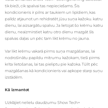
tik bieži, cik spalvai tas nepieciešams. Šis
kondicionieris ir pilns ar taukiem un lipīdiem, kas
palīdz atjaunot un rehidratēt jūsu suņa kažoku. katru
dienu, lai aizsargātu spalvu. Ja lietojat šo krēmu katru
dienu, neaizmirstiet katru otro dienu mazgāt šīs
spalvas daļas un pēc tam likt krēmu no jauna.
Var likt krēmu vakarā pirms suņa mazgāšanas, lai
nodrošinātu papildu mitrumu kažokam, tieši pirms
krīta lietošanas, lai tas pieliptu pie kažoka. Tūlīt pēc
mazgāšanas kā kondicionieris vai apkope starp suņu
izstādēm.
Kā izmantot
Uzklājiet nelielu daudzumu Show Tech+