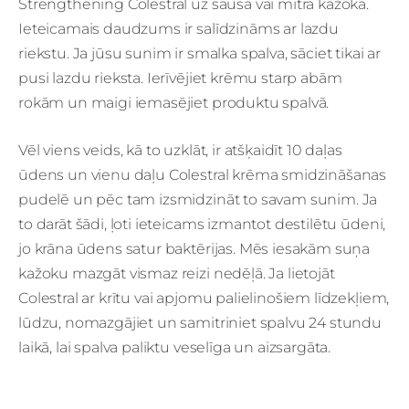
Strengthening Colestral uz sausa vai mitra kažoka.
Ieteicamais daudzums ir salīdzināms ar lazdu
riekstu. Ja jūsu sunim ir smalka spalva, sāciet tikai ar
pusi lazdu rieksta. Ierīvējiet krēmu starp abām
rokām un maigi iemasējiet produktu spalvā.
Vēl viens veids, kā to uzklāt, ir atšķaidīt 10 daļas
ūdens un vienu daļu Colestral krēma smidzināšanas
pudelē un pēc tam izsmidzināt to savam sunim. Ja
to darāt šādi, ļoti ieteicams izmantot destilētu ūdeni,
jo krāna ūdens satur baktērijas. Mēs iesakām suņa
kažoku mazgāt vismaz reizi nedēļā. Ja lietojāt
Colestral ar krītu vai apjomu palielinošiem līdzekļiem,
lūdzu, nomazgājiet un samitriniet spalvu 24 stundu
laikā, lai spalva paliktu veselīga un aizsargāta.