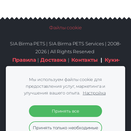
Файлы cookie
SIA Birma PETS |
SIA Birma PETS Services | 2008-
2026 | All Rights Reserved
Правила
Доставка
Контакты
|
Куки-
|
|
файлы
Мы используем файлы cookie для
предоставления услуг, маркетинга и
улучшения вашего опыта.
Настройка
Принять все
Принять только необходимые