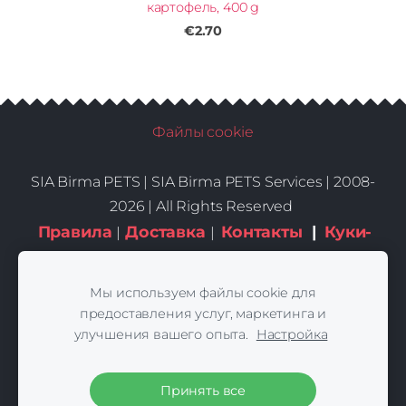
картофель, 400 g
€2.70
Файлы cookie
SIA Birma PETS |
SIA Birma PETS Services | 2008-
2026 | All Rights Reserved
Правила
Доставка
Контакты
|
Куки-
|
|
файлы
Мы используем файлы cookie для
предоставления услуг, маркетинга и
улучшения вашего опыта.
Настройка
Принять все