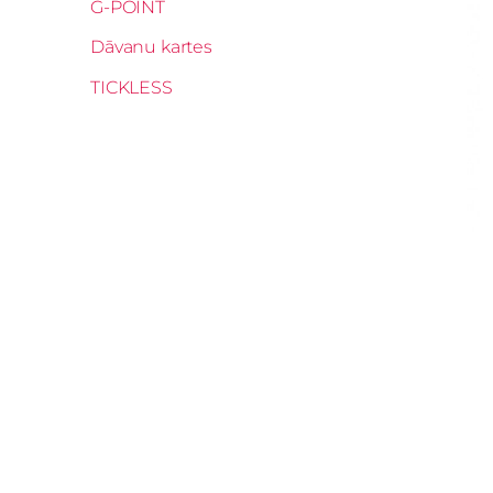
G-POINT
Dāvanu kartes
TICKLESS