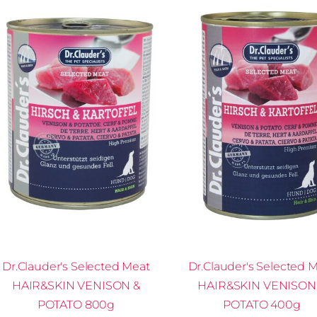
Dr.Clauder's Selected Meat
Dr.Clauder's Selected 
HAIR&SKIN VENISON &
HAIR&SKIN VENISON
POTATO 800g
POTATO 400g