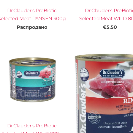
Dr.Clauder's PreBiotic
Dr.Clauder's PreBioti
Selected Meat PANSEN 400g
Selected Meat WILD 8
Распродано
€5.50
Dr.Clauder's PreBiotic