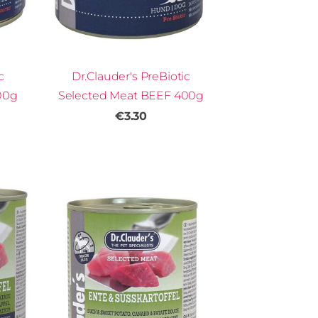
c
Dr.Clauder's PreBiotic
00g
Selected Meat BEEF 400g
€3.30