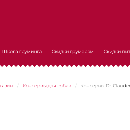
Школа груминга
Скидки грумерам
Скидки пи
газин
Kонсервы для собак
Консервы Dr. Clauder