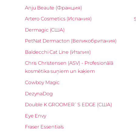
Anju Beaute (Франция)
Artero Cosmetics (Испания)
Dermagic (США)
PetNat Dermacton (Великобритания)
Baldecchi Cat Line (Италия)
Chris Christensen (ASV) - Profesionālā
kosmētika suņiem un kaķiem
Cowboy Magic
DezynaDog
Double K GROOMER`S EDGE (США)
Eye Envy
Fraser Essentials