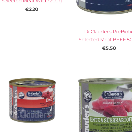
Selected Meat WILD 200g
€2.20
Dr.Clauder's PreBioti
Selected Meat BEEF 8
€5.50