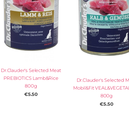
Dr.Clauder's Selected Meat
PREBIOTICS Lamb&Rice
Dr.Clauder's Selected 
800g
Mobil&Fit VEAL&VEGET
€5.50
800g
€5.50