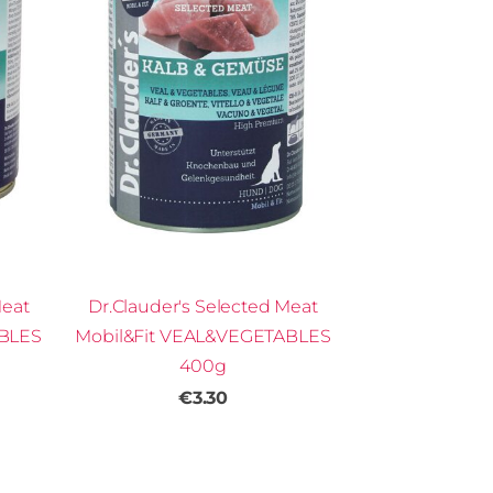
Meat
Dr.Clauder's Selected Meat
ABLES
Mobil&Fit VEAL&VEGETABLES
400g
€3.30