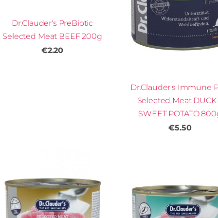
Dr.Clauder's PreBiotic
Selected Meat BEEF 200g
€2.20
Dr.Clauder's Immune P
Selected Meat DUCK
SWEET POTATO 800
€5.50