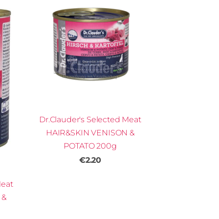
Dr.Clauder's Selected Meat
HAIR&SKIN VENISON &
POTATO 200g
€2.20
Meat
 &