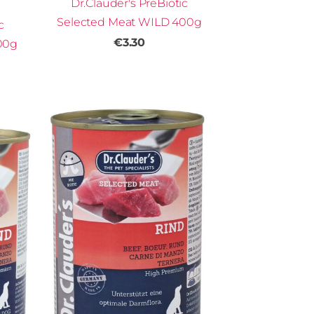
Dr.Clauder's PreBiotic
Selected Meat WILD 400g
c
€3.30
00g