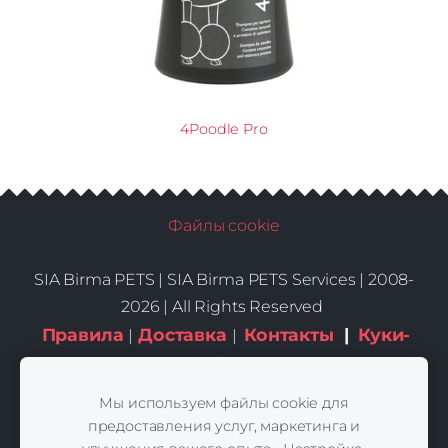
4Poodle Pro
Файлы cookie
SIA Birma PETS |
SIA Birma PETS Services | 2008-
2026 | All Rights Reserved
Правила
Доставка
Контакты
|
Куки-
|
|
файлы
Мы используем файлы cookie для
предоставления услуг, маркетинга и