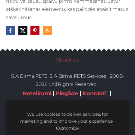
mitru vai sausu spalvu pirms ķemmēšanas. Satur
atšķetināšanas elementu, kas palīdzēs atraisīt mazus
savēlumus.
Sīkdatnes
SIA Birma PETS, SIA Birma PETS Services | 2008-
2026 | All Rights Reserved
|
Noteikumi
|
Piegāde
Kontakti
|
Privātums,sīkdatnes
We use cookies to deliver services, for
marketing and to improve your experience.
Customize