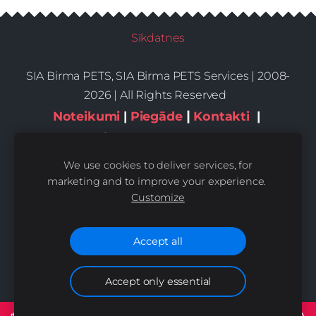
Sīkdatnes
SIA Birma PETS, SIA Birma PETS Services | 2008-
2026 | All Rights Reserved
|
Noteikumi
|
Piegāde
Kontakti
|
Privātums,sīkdatnes
We use cookies to deliver services, for
marketing and to improve your experience.
Customize
Accept all
Accept only essential