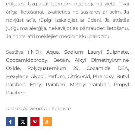
etiķetes. Uzglabāt bērniem nepieejamā vietā. Tikai
ārīgai lietošanai. Izvairieties no saskares ar acīm. Ja
nokļūst acīs, rūpīgi izskalojiet ar ūdeni. Ja attīstās
jutīguma alerģija, nekavējoties pārtrauciet lietošanu.
Ja norīts, ātri meklējiet medicīnisku palīdzību.
Sastāvs (INCI):
Aqua, Sodium Lauryl Sulphate,
Cocoamidopropyl Betain, Alkyl DimethylAmine
Oxide, Polyquaternium 29, Cocamide DEA,
Hexylene Glycol, Parfum, CitricAcid, Phenoxy, Butyl
Paraben, Ethyl Paraben, Methyl Paraben, Propyl
Paraben
Ražots Apvienotajā Karalistē.