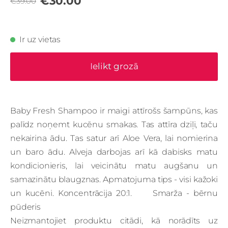
€30.00
€39.00
Ir uz vietas
Ielikt grozā
Baby Fresh Shampoo ir maigi attīrošs šampūns, kas
palīdz noņemt kucēnu smakas.
Tas attīra dziļi, taču
nekairina ādu.
Tas satur arī Aloe Vera, lai nomierina
un baro ādu.
Alveja darbojas arī kā dabisks matu
kondicionieris, lai veicinātu matu augšanu un
samazinātu blaugznas.
Apmatojuma tips - visi kažoki
un kucēni
.
Koncentrācija 20:1
.
Smarža - bērnu
pūderis
Neizmantojiet produktu citādi, kā norādīts uz