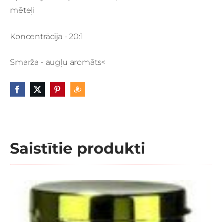
mēteļi
Koncentrācija - 20:1
Smarža - augļu aromāts
<
Saistītie produkti