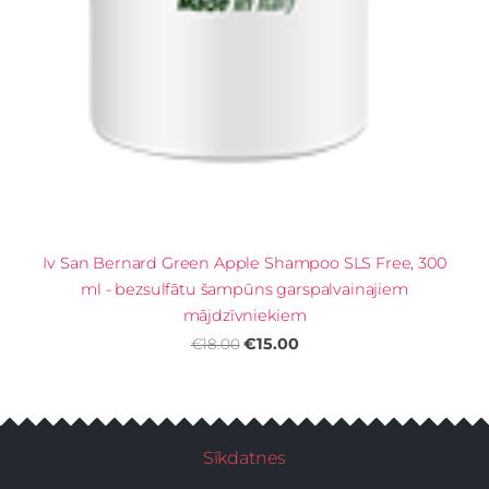
Iv San Bernard Green Apple Shampoo SLS Free, 300
ml - bezsulfātu šampūns garspalvainajiem
mājdzīvniekiem
€15.00
€18.00
Sīkdatnes