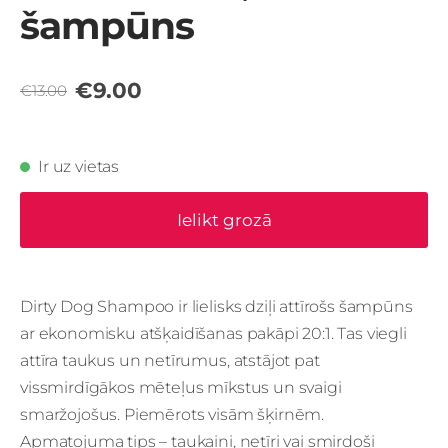
šampūns
€9.00
€13.00
Ir uz vietas
Ielikt grozā
Dirty Dog Shampoo ir lielisks dziļi attīrošs šampūns
ar ekonomisku atšķaidīšanas pakāpi 20:1.
Tas viegli
attīra taukus un netīrumus, atstājot pat
vissmirdīgākos mēteļus mīkstus un svaigi
smaržojošus.
Piemērots visām šķirnēm.
Apmatojuma tips
– taukaini, netīri vai smirdoši