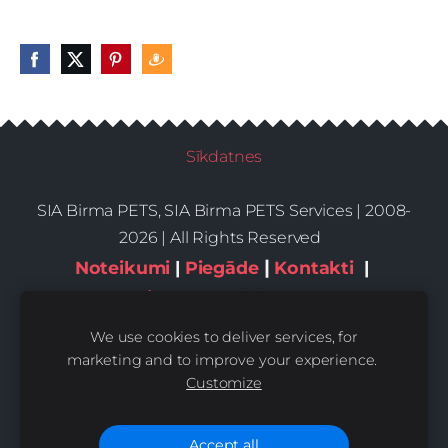
Sīkdatnes
SIA Birma PETS, SIA Birma PETS Services | 2008-
2026 | All Rights Reserved
|
Noteikumi
|
Piegāde
Kontakti
|
Privātums,sīkdatnes
We use cookies to deliver services, for
marketing and to improve your experience.
Customize
Accept all