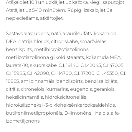
Atšķaidiet 10:1 un uzklājiet uz kažoka, viegli saputojot.
Atstājiet uz 5–10 minūtēm. Rūpīgi izskalojiet. Ja
nepieciešams, atkārtojiet.
Sastāvdaļas: ūdens, nātrija laurilsulfāts, kokamīda
DEA, nātrija hlorīds, citronskābe, smaržvielas,
benzilspirts, metilhloroizotiazolinons,
metilizotiazolinona glikoldistearāts, kokamīda MEA,
laurets-10, skudrskābe, C.I. 19140, C.I.42045, C.I.47005,
C.I.15985, C.I. 42090, C.I. 14700, C.I. 17200, C.I. 45350, C.I.
18965, amilcinnamāls, benzilspirts, benzilsalicilāts,
citrāls, citronelols, kumarīns, eugenols, geraniols,
heksilcinnamāls, hidroksicitronelāls,
hidroksiizoheksil-3-cikloheksēnkarboksaldehīds,
butilfenilmetilpropionāls, D-limonēns, linalols, alfa-
izometiljonons