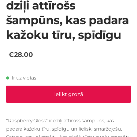
dziļi attīrošs
šampūns, kas padara
kažoku tīru, spīdīgu
€28.00
Ir uz vietas
Ielikt grozā
"Raspberry Gloss" ir dziļi attīrošs šampūns, kas
padara kažoku tīru, spīdīgu un lieliski smaržojošu.