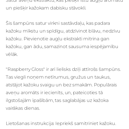
Satur aveņu ekstraktu, kas piešķir īstu augļu aromātu
un piešķir kažokam dabisku stāvokli.
Šis šampūns satur virkni sastāvdaļu, kas padara
kažoku mīkstu un spīdīgu, atdzīvinot blāvu, nedzīvu
kažoku. Pievienotie augļu ekstrakti mitrina gan
kažoku, gan ādu, samazinot sausuma iespējamību
vēlāk.
"Raspberry Gloss" ir arī lielisks dziļi attīrošs šampūns.
Tas viegli noņem netīrumus, gružus un taukus,
atstājot kažoku svaigu un bez smakām. Populārais
aveņu aromāts ir iecienīts, un, pateicoties tā
ilgstošajām īpašībām, tas saglabājas uz kažoka
vairākas dienas.
Lietošanas instrukcija: Iepriekš samitriniet kažoku.