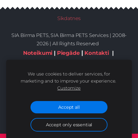
Sīkdatnes
SIA Birma PETS, SIA Birma PETS Services | 2008-
2026 | All Rights Reserved
|
Noteikumi
|
Piegāde
Kontakti
|
Privātums,sīkdatnes
We use cookies to deliver services, for
marketing and to improve your experience.
Customize
Accept all
Accept only essential