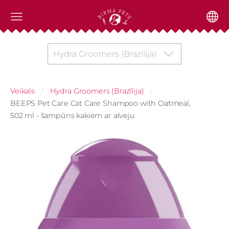
Hydra Groomers (Brazīlija)
Veikals
Hydra Groomers (Brazīlija)
BEEPS Pet Care Cat Care Shampoo with Oatmeal,
502 ml - šampūns kaķiem ar alveju