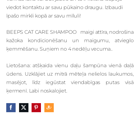
viedot kontaktu ar savu pūkaino draugu.
Izbaudi
īpašo mirkli kopā ar savu mīluli!
BEEPS СAT CARE SHAMPOO maigi attīra, nodrošina
kažoka kondicionēšanu un maigumu, atvieglo
ķemmēšanu.
Suņiem no 4 nedēļu vecuma.
.
Lietošana
: atšķaida vienu daļu šampūna vienā daļā
ūdens.
Uzklājiet uz mitrā mēteļa nelielos laukumos,
masējot, līdz iegūstat viendabīgas putas visā
ķermenī.
Labi noskalojiet.