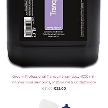
Groom Professional Tranquil Shampoo, 4000 ml -
nomierinošs šampūns, mazina niezi un dezodorē
€25.00
€31.00