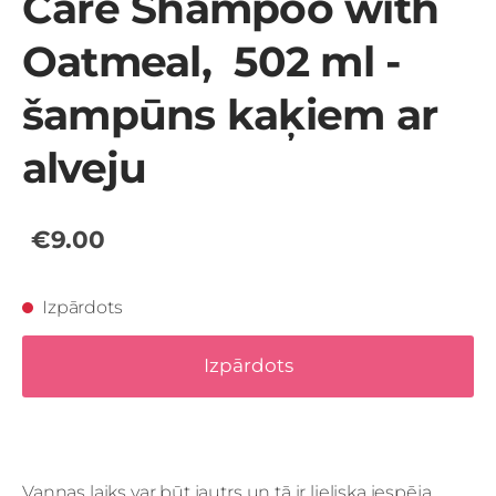
Care Shampoo with
Oatmeal, 502 ml -
šampūns kaķiem ar
alveju
€9.00
Izpārdots
Izpārdots
Vannas laiks var būt jautrs un tā ir lieliska iespēja