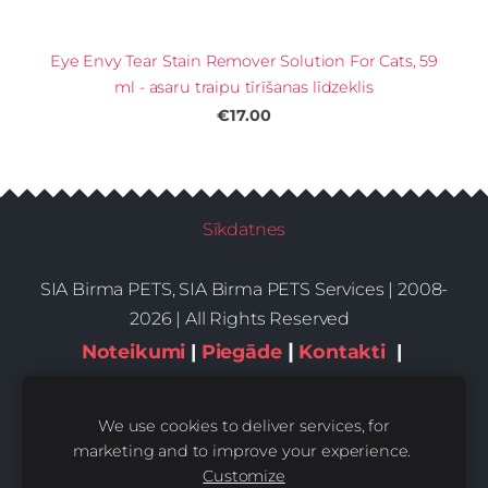
Eye Envy Tear Stain Remover Solution For Cats, 59
ml - asaru traipu tīrīšanas līdzeklis
€17.00
Sīkdatnes
SIA Birma PETS, SIA Birma PETS Services | 2008-
2026 | All Rights Reserved
|
Noteikumi
|
Piegāde
Kontakti
|
Privātums,sīkdatnes
We use cookies to deliver services, for
marketing and to improve your experience.
Customize