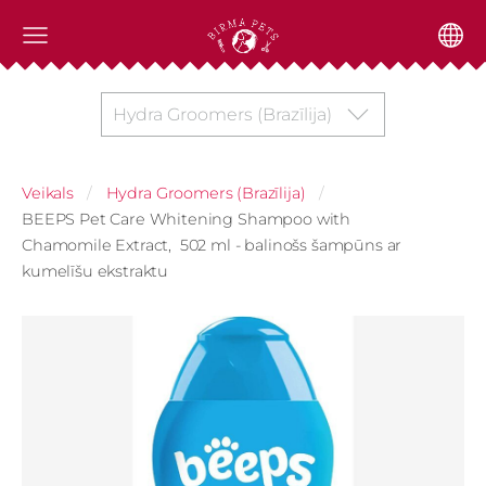
Hydra Groomers (Brazīlija)
Veikals
Hydra Groomers (Brazīlija)
BEEPS Pet Care Whitening Shampoo with
Chamomile Extract, 502 ml - balinošs šampūns ar
kumelīšu ekstraktu