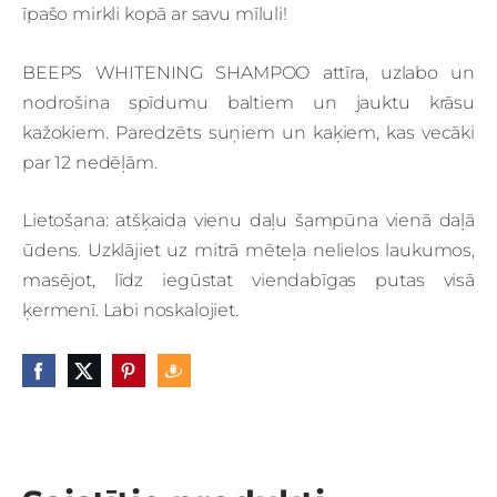
īpašo mirkli kopā ar savu mīluli!
BEEPS WHITENING SHAMPOO attīra, uzlabo un
nodrošina spīdumu baltiem un jauktu krāsu
kažokiem.
Paredzēts suņiem un kaķiem, kas vecāki
par 12 nedēļām.
Lietošana
: atšķaida vienu daļu šampūna vienā daļā
ūdens.
Uzklājiet uz mitrā mēteļa nelielos laukumos,
masējot, līdz iegūstat viendabīgas putas visā
ķermenī.
Labi noskalojiet.