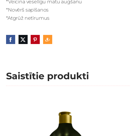
*Veicina veselīgu matu augšanu
*Novērš sapīšanos
*Atgrūž netīrumus
Saistītie produkti