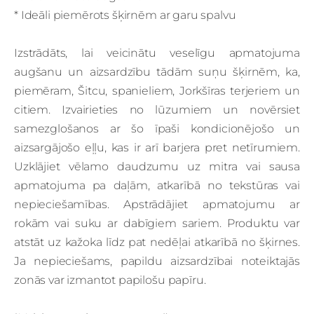
* Ideāli piemērots šķirnēm ar garu spalvu
Izstrādāts, lai veicinātu veselīgu apmatojuma
augšanu un aizsardzību tādām suņu šķirnēm, ka,
piemēram, Šitcu, spanieliem, Jorkšīras terjeriem un
citiem. Izvairieties no lūzumiem un novērsiet
samezglošanos ar šo īpaši kondicionējošo un
aizsargājošo eļļu, kas ir arī barjera pret netīrumiem.
Uzklājiet vēlamo daudzumu uz mitra vai sausa
apmatojuma pa daļām, atkarībā no tekstūras vai
nepieciešamības. Apstrādājiet apmatojumu ar
rokām vai suku ar dabīgiem sariem. Produktu var
atstāt uz kažoka līdz pat nedēļai atkarībā no šķirnes.
Ja nepieciešams, papildu aizsardzībai noteiktajās
zonās var izmantot papilošu papīru.