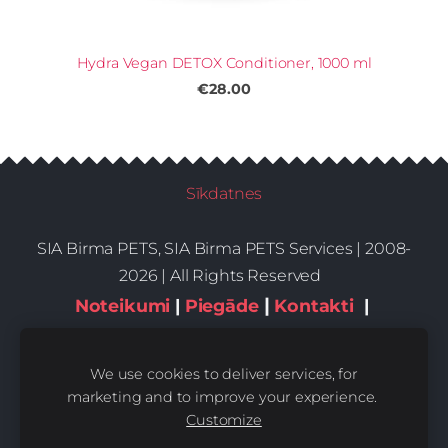
Hydra Vegan DETOX Conditioner, 1000 ml
€28.00
Sīkdatnes
SIA Birma PETS, SIA Birma PETS Services | 2008-
2026 | All Rights Reserved
|
Noteikumi
|
Piegāde
Kontakti
|
Privātums,sīkdatnes
We use cookies to deliver services, for
marketing and to improve your experience.
Customize