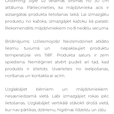
Grooming Style uz vēlamas virsmas no 30 cm
attāluma. Pārliecinieties, ka mājdzīvnieka acis ir
aizsargātas produkta lietošanas laikā. Lai izmazgātu
produktu no kažoka, izmazgājiet kažoku kā parasti.
Rekomendēts mājdzīvniekiem no 8 nedēļu vecuma.
Brīdinājums: Uzliesmojošs! Neizsmidziniet atklāto
liesmu tuvumā un
nepakļaujiet produktu
temperatūrai virs 118F. Produkta saturs ir zem
spiediena. Nemēģiniet atvērt pudeli arī tad, kad
produkts ir izlietots. Izvairieties no ieelpošanas,
norīšanas un kontakta ar acīm.
Uzglabājiet bērniem un mājdzīvniekiem
nesasniedzamā vietā. Labi izmazgājiet rokas pēc
lietošanas.
Uzglabājiet vertikālā stāvoklī drošā vietā,
kur nav pārtikas, dzērienu, higiēnas līdzekļu un zāļu