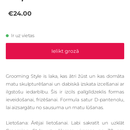
€24.00
Ir uz vietas
Ielikt grozā
Grooming Style is laka, kas ātri žūst un kas domāta
matu skulpturēšanai un dabiskā izskata izcelšanai ar
ilgstošu iedarbību. Šis ir izcils palīglīdzeklis formas
ieveidošanai, frizēšanai. Formula satur D-pantenolu,
lai aizsargātu no sausuma un matu lūšanas.
Lietošana: Ārējai lietošanai. Labi sakratīt un uzklāt